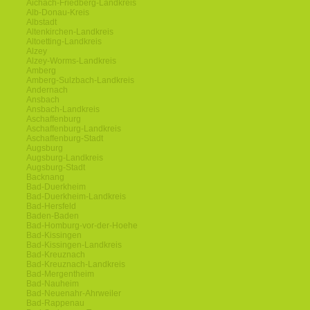
Aichach-Friedberg-Landkreis
Alb-Donau-Kreis
Albstadt
Altenkirchen-Landkreis
Altoetting-Landkreis
Alzey
Alzey-Worms-Landkreis
Amberg
Amberg-Sulzbach-Landkreis
Andernach
Ansbach
Ansbach-Landkreis
Aschaffenburg
Aschaffenburg-Landkreis
Aschaffenburg-Stadt
Augsburg
Augsburg-Landkreis
Augsburg-Stadt
Backnang
Bad-Duerkheim
Bad-Duerkheim-Landkreis
Bad-Hersfeld
Baden-Baden
Bad-Homburg-vor-der-Hoehe
Bad-Kissingen
Bad-Kissingen-Landkreis
Bad-Kreuznach
Bad-Kreuznach-Landkreis
Bad-Mergentheim
Bad-Nauheim
Bad-Neuenahr-Ahrweiler
Bad-Rappenau