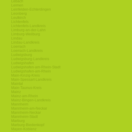
Lebach
Leimen
Leinfelden-Echterdingen
Leonberg
Leutkirch
Lichtenfels
Lichtenfels-Landkreis
Limburg-an-der-Lahn
Limburg-Weilburg
Lindau
Lindau-Landkreis
Loerrach
Loerrach-Landkreis
Ludwigsburg
Ludwigsburg-Landkreis
Ludwigshafen
Ludwigshafen-am-Rhein-Stadt
Ludwigshafen-am-Rhein
Main-Kinzig-Kreis
Main-Spessart-Landkreis
Maintal
Main-Taunus-Kreis
Mainz
Mainz-am-Rhein
Mainz-Bingen-Landkreis
Mannheim
Mannheim-am-Neckar
Mannheim-Neckar
Mannheim-Stadt
Marburg
Marburg-Biedenkopf
Mayen-Koblenz