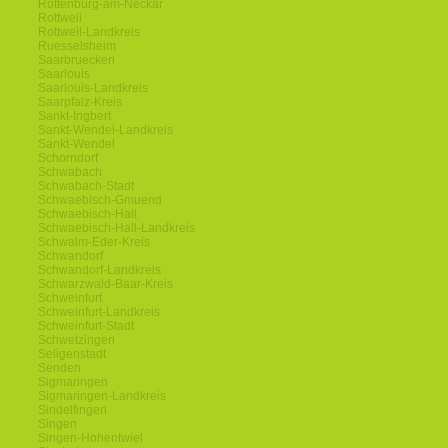
Rottenburg-am-Neckar
Rottweil
Rottweil-Landkreis
Ruesselsheim
Saarbruecken
Saarlouis
Saarlouis-Landkreis
Saarpfalz-Kreis
Sankt-Ingbert
Sankt-Wendel-Landkreis
Sankt-Wendel
Schorndorf
Schwabach
Schwabach-Stadt
Schwaebisch-Gmuend
Schwaebisch-Hall
Schwaebisch-Hall-Landkreis
Schwalm-Eder-Kreis
Schwandorf
Schwandorf-Landkreis
Schwarzwald-Baar-Kreis
Schweinfurt
Schweinfurt-Landkreis
Schweinfurt-Stadt
Schwetzingen
Seligenstadt
Senden
Sigmaringen
Sigmaringen-Landkreis
Sindelfingen
Singen
Singen-Hohentwiel