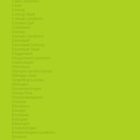
Calw-Landkreis
Cham
Coburg
Coburg-Stadt
Coburg-Landkreis
Cochem-Zell
Crailsheim
Dachau
Dachau-Landkreis
Darmstadt
Darmstadt-Dieburg
Darmstadt-Stadt
Deggendorf
Deggendorf-Landkreis
Dietzenbach
Dillenburg
Dillingen-an-der-Donau
Dillingen-Saar
Dingolfing-Landau
Ditzingen
Donaueschingen
Donau-Ries
Donnersbergkreis
Dreieich
Ebersberg
Ehingen
Eichstaett
Eislingen
Ellwangen
Emmendingen
Emmendingen-Landkreis
Enzkreis