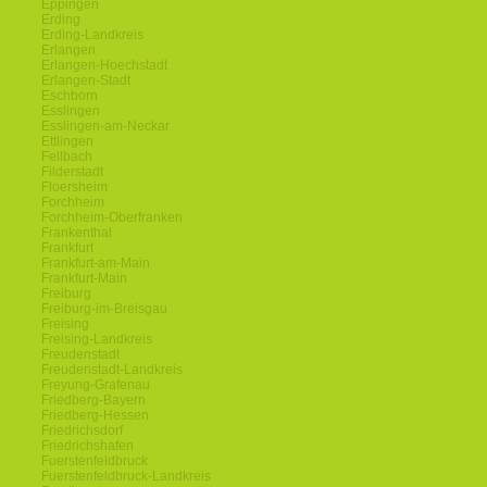
Eppingen
Erding
Erding-Landkreis
Erlangen
Erlangen-Hoechstadt
Erlangen-Stadt
Eschborn
Esslingen
Esslingen-am-Neckar
Ettlingen
Fellbach
Filderstadt
Floersheim
Forchheim
Forchheim-Oberfranken
Frankenthal
Frankfurt
Frankfurt-am-Main
Frankfurt-Main
Freiburg
Freiburg-im-Breisgau
Freising
Freising-Landkreis
Freudenstadt
Freudenstadt-Landkreis
Freyung-Grafenau
Friedberg-Bayern
Friedberg-Hessen
Friedrichsdorf
Friedrichshafen
Fuerstenfeldbruck
Fuerstenfeldbruck-Landkreis