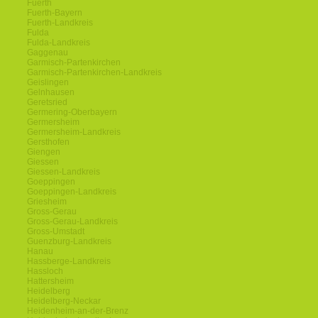
Fuerth
Fuerth-Bayern
Fuerth-Landkreis
Fulda
Fulda-Landkreis
Gaggenau
Garmisch-Partenkirchen
Garmisch-Partenkirchen-Landkreis
Geislingen
Gelnhausen
Geretsried
Germering-Oberbayern
Germersheim
Germersheim-Landkreis
Gersthofen
Giengen
Giessen
Giessen-Landkreis
Goeppingen
Goeppingen-Landkreis
Griesheim
Gross-Gerau
Gross-Gerau-Landkreis
Gross-Umstadt
Guenzburg-Landkreis
Hanau
Hassberge-Landkreis
Hassloch
Hattersheim
Heidelberg
Heidelberg-Neckar
Heidenheim-an-der-Brenz