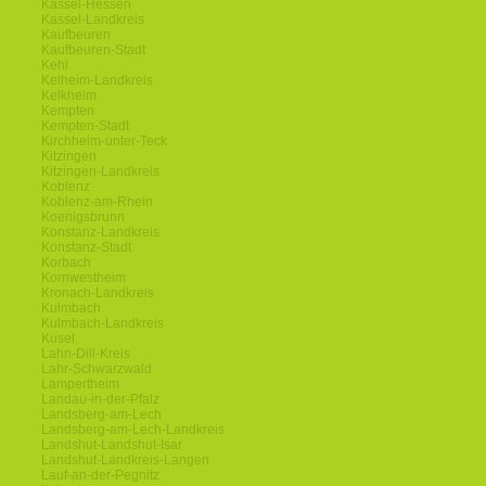
Kassel-Hessen
Kassel-Landkreis
Kaufbeuren
Kaufbeuren-Stadt
Kehl
Kelheim-Landkreis
Kelkheim
Kempten
Kempten-Stadt
Kirchheim-unter-Teck
Kitzingen
Kitzingen-Landkreis
Koblenz
Koblenz-am-Rhein
Koenigsbrunn
Konstanz-Landkreis
Konstanz-Stadt
Korbach
Kornwestheim
Kronach-Landkreis
Kulmbach
Kulmbach-Landkreis
Kusel
Lahn-Dill-Kreis
Lahr-Schwarzwald
Lampertheim
Landau-in-der-Pfalz
Landsberg-am-Lech
Landsberg-am-Lech-Landkreis
Landshut-Landshut-Isar
Landshut-Landkreis-Langen
Lauf-an-der-Pegnitz