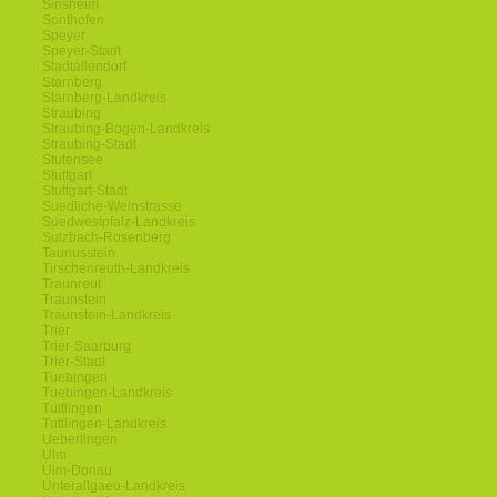
Sinsheim
Sonthofen
Speyer
Speyer-Stadt
Stadtallendorf
Starnberg
Starnberg-Landkreis
Straubing
Straubing-Bogen-Landkreis
Straubing-Stadt
Stutensee
Stuttgart
Stuttgart-Stadt
Suedliche-Weinstrasse
Suedwestpfalz-Landkreis
Sulzbach-Rosenberg
Taunusstein
Tirschenreuth-Landkreis
Traunreut
Traunstein
Traunstein-Landkreis
Trier
Trier-Saarburg
Trier-Stadt
Tuebingen
Tuebingen-Landkreis
Tuttlingen
Tuttlingen-Landkreis
Ueberlingen
Ulm
Ulm-Donau
Unterallgaeu-Landkreis