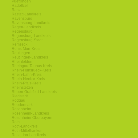
Puettlingen
Radolfzell
Rastatt
Rastatt-Landkreis
Ravensburg
Ravensburg-Landkreis
Regen-Landkreis
Regensburg
Regensburg-Landkreis
Regensburg-Stadt
Remseck
Rems-Murr-Kreis
Reutlingen
Reutlingen-Landkreis
Rheinfelden
Rheingau-Taunus-Kreis
Rhein-Hunsrueck-Kreis
Rhein-Lahn-Kreis
Rhein-Neckar-Kreis
Rhein-Pfalz-Kreis
Rheinstetten
Rhoen-Grabfeld-Landkreis
Riedstadt
Rodgau
Roedermark
Rosenheim
Rosenheim-Landkreis
Rosenheim-Oberbayern
Roth
Roth-Landkreis
Roth-Mittelfranken
Rottal-Inn-Landkreis