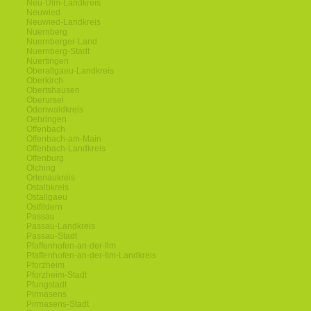
Neu-Ulm-Landkreis
Neuwied
Neuwied-Landkreis
Nuernberg
Nuernberger-Land
Nuernberg-Stadt
Nuertingen
Oberallgaeu-Landkreis
Oberkirch
Obertshausen
Oberursel
Odenwaldkreis
Oehringen
Offenbach
Offenbach-am-Main
Offenbach-Landkreis
Offenburg
Olching
Ortenaukreis
Ostalbkreis
Ostallgaeu
Ostfildern
Passau
Passau-Landkreis
Passau-Stadt
Pfaffenhofen-an-der-Ilm
Pfaffenhofen-an-der-Ilm-Landkreis
Pforzheim
Pforzheim-Stadt
Pfungstadt
Pirmasens
Pirmasens-Stadt