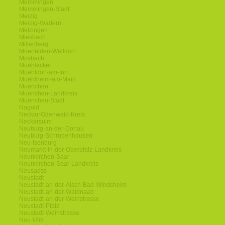
Memmingen
Memmingen-Stadt
Merzig
Merzig-Wadern
Metzingen
Miesbach
Miltenberg
Moerfelden-Walldorf
Mosbach
Muehlacker
Muehldorf-am-Inn
Muehlheim-am-Main
Muenchen
Muenchen-Landkreis
Muenchen-Stadt
Nagold
Neckar-Odenwald-Kreis
Neckarsulm
Neuburg-an-der-Donau
Neuburg-Schrobenhausen
Neu-Isenburg
Neumarkt-in-der-Oberpfalz-Landkreis
Neunkirchen-Saar
Neunkirchen-Saar-Landkreis
Neusaess
Neustadt
Neustadt-an-der-Aisch-Bad-Windsheim
Neustadt-an-der-Waldnaab
Neustadt-an-der-Weinstrasse
Neustadt-Pfalz
Neustadt-Weinstrasse
Neu-Ulm