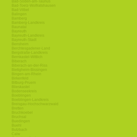
Bad-Soden-am-Taunus
Bad-Toelz-Wolfratshausen
Bad-Vilbel
Balingen
Bamberg
Bamberg-Landkreis
Baunatal
Bayreuth
Bayreuth-Landkreis
Bayreuth-Stadt
Bensheim
Berchtesgadener-Land
Bergstraße-Landkreis
Bernkastel-Wittlich
Biberach
Biberach-an-der-Riss
Bietigheim-Bissingen
Bingen-am-Rhein
Birkenfeld
Bitburg-Pruem
Blieskastel
Bodenseekreis
Boeblingen
Boeblingen-Landkreis
Breisgau-Hochschwarzwald
Bretten
Bruchkoebel
Bruchsal
Buedingen
Buehl
Butzbach
Calw