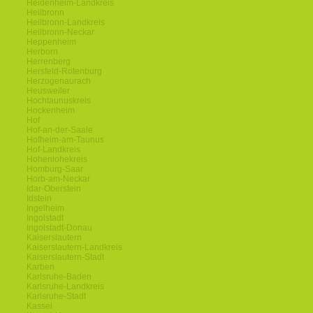
Heidenheim-Landkreis
Heilbronn
Heilbronn-Landkreis
Heilbronn-Neckar
Heppenheim
Herborn
Herrenberg
Hersfeld-Rotenburg
Herzogenaurach
Heusweiler
Hochtaunuskreis
Hockenheim
Hof
Hof-an-der-Saale
Hofheim-am-Taunus
Hof-Landkreis
Hohenlohekreis
Homburg-Saar
Horb-am-Neckar
Idar-Oberstein
Idstein
Ingelheim
Ingolstadt
Ingolstadt-Donau
Kaiserslautern
Kaiserslautern-Landkreis
Kaiserslautern-Stadt
Karben
Karlsruhe-Baden
Karlsruhe-Landkreis
Karlsruhe-Stadt
Kassel