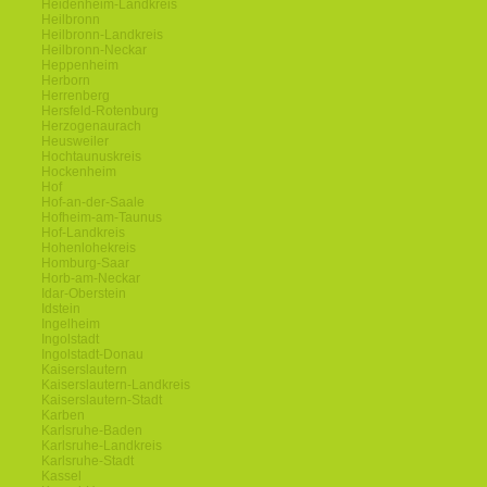
Heidenheim-Landkreis
Heilbronn
Heilbronn-Landkreis
Heilbronn-Neckar
Heppenheim
Herborn
Herrenberg
Hersfeld-Rotenburg
Herzogenaurach
Heusweiler
Hochtaunuskreis
Hockenheim
Hof
Hof-an-der-Saale
Hofheim-am-Taunus
Hof-Landkreis
Hohenlohekreis
Homburg-Saar
Horb-am-Neckar
Idar-Oberstein
Idstein
Ingelheim
Ingolstadt
Ingolstadt-Donau
Kaiserslautern
Kaiserslautern-Landkreis
Kaiserslautern-Stadt
Karben
Karlsruhe-Baden
Karlsruhe-Landkreis
Karlsruhe-Stadt
Kassel