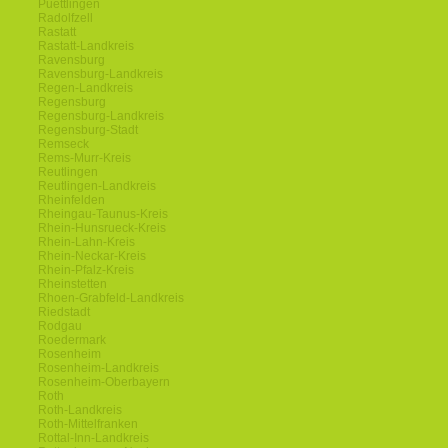
Puettlingen
Radolfzell
Rastatt
Rastatt-Landkreis
Ravensburg
Ravensburg-Landkreis
Regen-Landkreis
Regensburg
Regensburg-Landkreis
Regensburg-Stadt
Remseck
Rems-Murr-Kreis
Reutlingen
Reutlingen-Landkreis
Rheinfelden
Rheingau-Taunus-Kreis
Rhein-Hunsrueck-Kreis
Rhein-Lahn-Kreis
Rhein-Neckar-Kreis
Rhein-Pfalz-Kreis
Rheinstetten
Rhoen-Grabfeld-Landkreis
Riedstadt
Rodgau
Roedermark
Rosenheim
Rosenheim-Landkreis
Rosenheim-Oberbayern
Roth
Roth-Landkreis
Roth-Mittelfranken
Rottal-Inn-Landkreis