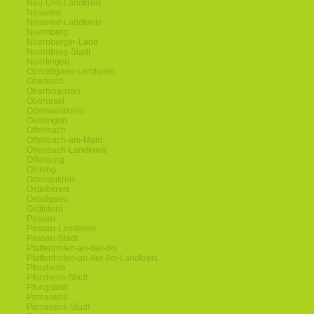
Neu-Ulm-Landkreis
Neuwied
Neuwied-Landkreis
Nuernberg
Nuernberger-Land
Nuernberg-Stadt
Nuertingen
Oberallgaeu-Landkreis
Oberkirch
Obertshausen
Oberursel
Odenwaldkreis
Oehringen
Offenbach
Offenbach-am-Main
Offenbach-Landkreis
Offenburg
Olching
Ortenaukreis
Ostalbkreis
Ostallgaeu
Ostfildern
Passau
Passau-Landkreis
Passau-Stadt
Pfaffenhofen-an-der-Ilm
Pfaffenhofen-an-der-Ilm-Landkreis
Pforzheim
Pforzheim-Stadt
Pfungstadt
Pirmasens
Pirmasens-Stadt