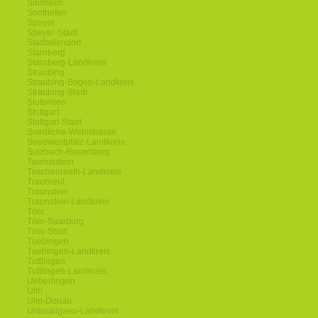
Sinsheim
Sonthofen
Speyer
Speyer-Stadt
Stadtallendorf
Starnberg
Starnberg-Landkreis
Straubing
Straubing-Bogen-Landkreis
Straubing-Stadt
Stutensee
Stuttgart
Stuttgart-Stadt
Suedliche-Weinstrasse
Suedwestpfalz-Landkreis
Sulzbach-Rosenberg
Taunusstein
Tirschenreuth-Landkreis
Traunreut
Traunstein
Traunstein-Landkreis
Trier
Trier-Saarburg
Trier-Stadt
Tuebingen
Tuebingen-Landkreis
Tuttlingen
Tuttlingen-Landkreis
Ueberlingen
Ulm
Ulm-Donau
Unterallgaeu-Landkreis