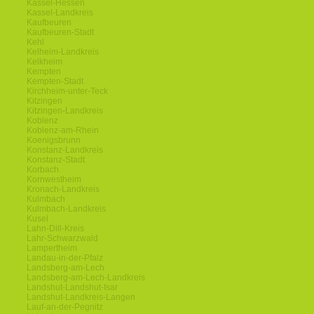
Kassel-Hessen
Kassel-Landkreis
Kaufbeuren
Kaufbeuren-Stadt
Kehl
Kelheim-Landkreis
Kelkheim
Kempten
Kempten-Stadt
Kirchheim-unter-Teck
Kitzingen
Kitzingen-Landkreis
Koblenz
Koblenz-am-Rhein
Koenigsbrunn
Konstanz-Landkreis
Konstanz-Stadt
Korbach
Kornwestheim
Kronach-Landkreis
Kulmbach
Kulmbach-Landkreis
Kusel
Lahn-Dill-Kreis
Lahr-Schwarzwald
Lampertheim
Landau-in-der-Pfalz
Landsberg-am-Lech
Landsberg-am-Lech-Landkreis
Landshut-Landshut-Isar
Landshut-Landkreis-Langen
Lauf-an-der-Pegnitz