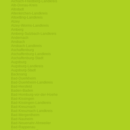
Aichach-Friedberg-Landkreis
Alb-Donau-Kreis
Albstadt
Altenkirchen-Landkreis
Altoetting-Landkreis
Alzey
Alzey-Worms-Landkreis
Amberg
Amberg-Sulzbach-Landkreis
Andernach
Ansbach
Ansbach-Landkreis
Aschaffenburg
Aschaffenburg-Landkreis
Aschaffenburg-Stadt
Augsburg
Augsburg-Landkreis
Augsburg-Stadt
Backnang
Bad-Duerkheim
Bad-Duerkheim-Landkreis
Bad-Hersfeld
Baden-Baden
Bad-Homburg-vor-der-Hoehe
Bad-Kissingen
Bad-Kissingen-Landkreis
Bad-Kreuznach
Bad-Kreuznach-Landkreis
Bad-Mergentheim
Bad-Nauheim
Bad-Neuenahr-Ahrweiler
Bad-Rappenau