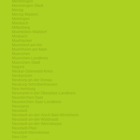
Memmingen
Memmingen-Stadt
Merzig
Merzig-Wadern
Metzingen
Miesbach
Miltenberg
Moerfelden-Walldorf
Mosbach
Muehlacker
Muehldorf-am-Inn
Muehlheim-am-Main
Muenchen
Muenchen-Landkreis
Muenchen-Stadt
Nagold
Neckar-Odenwald-Kreis
Neckarsulm
Neuburg-an-der-Donau
Neuburg-Schrobenhausen
Neu-Isenburg
Neumarkt-in-der-Oberpfalz-Landkreis
Neunkirchen-Saar
Neunkirchen-Saar-Landkreis
Neusaess
Neustadt
Neustadt-an-der-Aisch-Bad-Windsheim
Neustadt-an-der-Waldnaab
Neustadt-an-der-Weinstrasse
Neustadt-Pfalz
Neustadt-Weinstrasse
Neu-Ulm