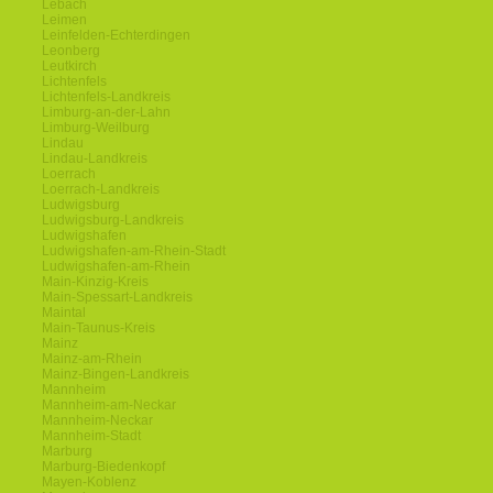
Lebach
Leimen
Leinfelden-Echterdingen
Leonberg
Leutkirch
Lichtenfels
Lichtenfels-Landkreis
Limburg-an-der-Lahn
Limburg-Weilburg
Lindau
Lindau-Landkreis
Loerrach
Loerrach-Landkreis
Ludwigsburg
Ludwigsburg-Landkreis
Ludwigshafen
Ludwigshafen-am-Rhein-Stadt
Ludwigshafen-am-Rhein
Main-Kinzig-Kreis
Main-Spessart-Landkreis
Maintal
Main-Taunus-Kreis
Mainz
Mainz-am-Rhein
Mainz-Bingen-Landkreis
Mannheim
Mannheim-am-Neckar
Mannheim-Neckar
Mannheim-Stadt
Marburg
Marburg-Biedenkopf
Mayen-Koblenz