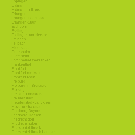
Eppingen
Erding
Erding-Landkreis
Erlangen
Erlangen-Hoechstadt
Erlangen-Stadt
Eschborn
Esslingen
Esslingen-am-Neckar
Ettlingen
Fellbach
Filderstadt
Floersheim
Forchheim
Forchheim-Oberfranken
Frankenthal
Frankfurt
Frankfurt-am-Main
Frankfurt-Main
Freiburg
Freiburg-im-Breisgau
Freising
Freising-Landkreis
Freudenstadt
Freudenstadt-Landkreis
Freyung-Grafenau
Friedberg-Bayern
Friedberg-Hessen
Friedrichsdorf
Friedrichshafen
Fuerstenfeldbruck
Fuerstenfeldbruck-Landkreis