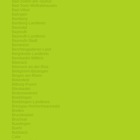
Bad-Soden-am-Taunus
Bad-Toelz-Wolfratshausen
Bad-Vilbel
Balingen
Bamberg
Bamberg-Landkreis
Baunatal
Bayreuth
Bayreuth-Landkreis
Bayreuth-Stadt
Bensheim
Berchtesgadener-Land
Bergstraße-Landkreis
Bernkastel-Wittlich
Biberach
Biberach-an-der-Riss
Bietigheim-Bissingen
Bingen-am-Rhein
Birkenfeld
Bitburg-Pruem
Blieskastel
Bodenseekreis
Boeblingen
Boeblingen-Landkreis
Breisgau-Hochschwarzwald
Bretten
Bruchkoebel
Bruchsal
Buedingen
Buehl
Butzbach
Calw