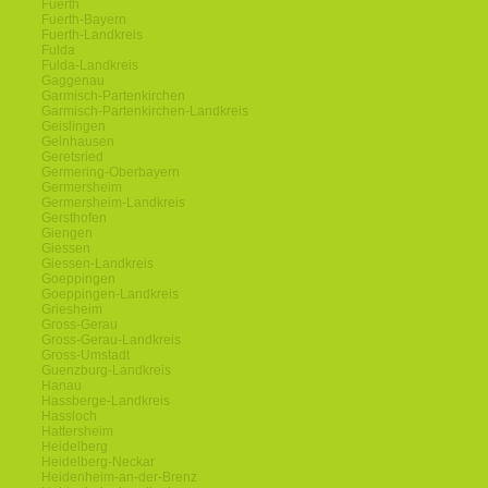
Fuerth
Fuerth-Bayern
Fuerth-Landkreis
Fulda
Fulda-Landkreis
Gaggenau
Garmisch-Partenkirchen
Garmisch-Partenkirchen-Landkreis
Geislingen
Gelnhausen
Geretsried
Germering-Oberbayern
Germersheim
Germersheim-Landkreis
Gersthofen
Giengen
Giessen
Giessen-Landkreis
Goeppingen
Goeppingen-Landkreis
Griesheim
Gross-Gerau
Gross-Gerau-Landkreis
Gross-Umstadt
Guenzburg-Landkreis
Hanau
Hassberge-Landkreis
Hassloch
Hattersheim
Heidelberg
Heidelberg-Neckar
Heidenheim-an-der-Brenz