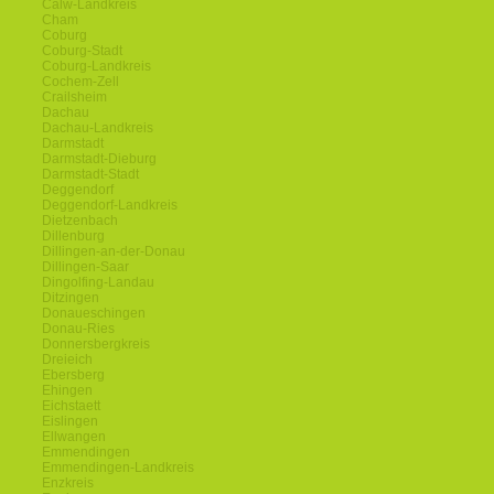
Calw-Landkreis
Cham
Coburg
Coburg-Stadt
Coburg-Landkreis
Cochem-Zell
Crailsheim
Dachau
Dachau-Landkreis
Darmstadt
Darmstadt-Dieburg
Darmstadt-Stadt
Deggendorf
Deggendorf-Landkreis
Dietzenbach
Dillenburg
Dillingen-an-der-Donau
Dillingen-Saar
Dingolfing-Landau
Ditzingen
Donaueschingen
Donau-Ries
Donnersbergkreis
Dreieich
Ebersberg
Ehingen
Eichstaett
Eislingen
Ellwangen
Emmendingen
Emmendingen-Landkreis
Enzkreis