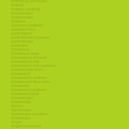
Rottenburg-am-Neckar
Rottweil
Rottweil-Landkreis
Ruesselsheim
Saarbruecken
Saarlouis
Saarlouis-Landkreis
Saarpfalz-Kreis
Sankt-Ingbert
Sankt-Wendel-Landkreis
Sankt-Wendel
Schorndorf
Schwabach
Schwabach-Stadt
Schwaebisch-Gmuend
Schwaebisch-Hall
Schwaebisch-Hall-Landkreis
Schwalm-Eder-Kreis
Schwandorf
Schwandorf-Landkreis
Schwarzwald-Baar-Kreis
Schweinfurt
Schweinfurt-Landkreis
Schweinfurt-Stadt
Schwetzingen
Seligenstadt
Senden
Sigmaringen
Sigmaringen-Landkreis
Sindelfingen
Singen
Singen-Hohentwiel