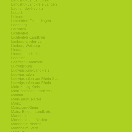
Landshut-Landshut-Isar
Landshut-Landkreis-Langen
Lauf-an-der-Pegnitz
Lebach
Leimen
Leinfelden-Echterdingen
Leonberg
Leutkirch
Lichtenfels
Lichtenfels-Landkreis
Limburg-an-der-Lahn
Limburg-Weilburg
Lindau
Lindau-Landkreis
Loerrach
Loerrach-Landkreis
Ludwigsburg
Ludwigsburg-Landkreis
Ludwigshafen
Ludwigshafen-am-Rhein-Stadt
Ludwigshafen-am-Rhein
Main-Kinzig-Kreis
Main-Spessart-Landkreis
Maintal
Main-Taunus-Kreis
Mainz
Mainz-am-Rhein
Mainz-Bingen-Landkreis
Mannheim
Mannheim-am-Neckar
Mannheim-Neckar
Mannheim-Stadt