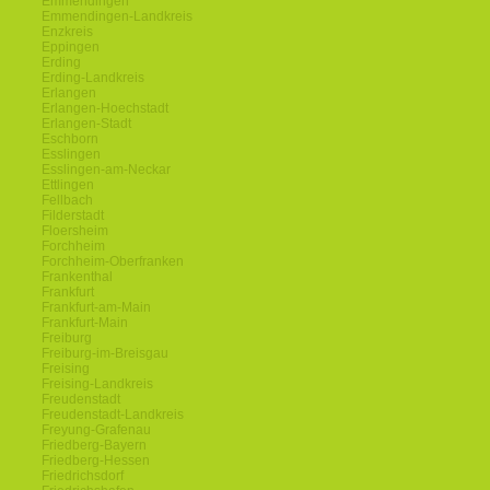
Emmendingen
Emmendingen-Landkreis
Enzkreis
Eppingen
Erding
Erding-Landkreis
Erlangen
Erlangen-Hoechstadt
Erlangen-Stadt
Eschborn
Esslingen
Esslingen-am-Neckar
Ettlingen
Fellbach
Filderstadt
Floersheim
Forchheim
Forchheim-Oberfranken
Frankenthal
Frankfurt
Frankfurt-am-Main
Frankfurt-Main
Freiburg
Freiburg-im-Breisgau
Freising
Freising-Landkreis
Freudenstadt
Freudenstadt-Landkreis
Freyung-Grafenau
Friedberg-Bayern
Friedberg-Hessen
Friedrichsdorf