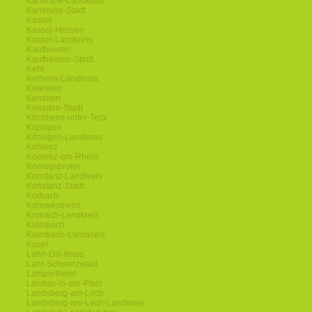
Karlsruhe-Landkreis
Karlsruhe-Stadt
Kassel
Kassel-Hessen
Kassel-Landkreis
Kaufbeuren
Kaufbeuren-Stadt
Kehl
Kelheim-Landkreis
Kelkheim
Kempten
Kempten-Stadt
Kirchheim-unter-Teck
Kitzingen
Kitzingen-Landkreis
Koblenz
Koblenz-am-Rhein
Koenigsbrunn
Konstanz-Landkreis
Konstanz-Stadt
Korbach
Kornwestheim
Kronach-Landkreis
Kulmbach
Kulmbach-Landkreis
Kusel
Lahn-Dill-Kreis
Lahr-Schwarzwald
Lampertheim
Landau-in-der-Pfalz
Landsberg-am-Lech
Landsberg-am-Lech-Landkreis