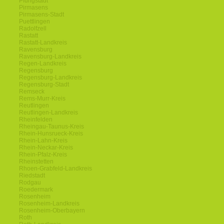
Pfungstadt
Pirmasens
Pirmasens-Stadt
Puettlingen
Radolfzell
Rastatt
Rastatt-Landkreis
Ravensburg
Ravensburg-Landkreis
Regen-Landkreis
Regensburg
Regensburg-Landkreis
Regensburg-Stadt
Remseck
Rems-Murr-Kreis
Reutlingen
Reutlingen-Landkreis
Rheinfelden
Rheingau-Taunus-Kreis
Rhein-Hunsrueck-Kreis
Rhein-Lahn-Kreis
Rhein-Neckar-Kreis
Rhein-Pfalz-Kreis
Rheinstetten
Rhoen-Grabfeld-Landkreis
Riedstadt
Rodgau
Roedermark
Rosenheim
Rosenheim-Landkreis
Rosenheim-Oberbayern
Roth