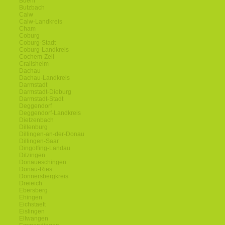
Buehl
Butzbach
Calw
Calw-Landkreis
Cham
Coburg
Coburg-Stadt
Coburg-Landkreis
Cochem-Zell
Crailsheim
Dachau
Dachau-Landkreis
Darmstadt
Darmstadt-Dieburg
Darmstadt-Stadt
Deggendorf
Deggendorf-Landkreis
Dietzenbach
Dillenburg
Dillingen-an-der-Donau
Dillingen-Saar
Dingolfing-Landau
Ditzingen
Donaueschingen
Donau-Ries
Donnersbergkreis
Dreieich
Ebersberg
Ehingen
Eichstaett
Eislingen
Ellwangen