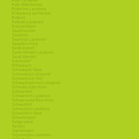
Roth-Landkreis
Roth-Mittelfranken
Rottal-Inn-Landkreis
Rottenburg-am-Neckar
Rottweil
Rottweil-Landkreis
Ruesselsheim
Saarbruecken
Saarlouis
Saarlouis-Landkreis
Saarpfalz-Kreis
Sankt-Ingbert
Sankt-Wendel-Landkreis
Sankt-Wendel
Schorndorf
Schwabach
Schwabach-Stadt
Schwaebisch-Gmuend
Schwaebisch-Hall
Schwaebisch-Hall-Landkreis
Schwalm-Eder-Kreis
Schwandorf
Schwandorf-Landkreis
Schwarzwald-Baar-Kreis
Schweinfurt
Schweinfurt-Landkreis
Schweinfurt-Stadt
Schwetzingen
Seligenstadt
Senden
Sigmaringen
Sigmaringen-Landkreis