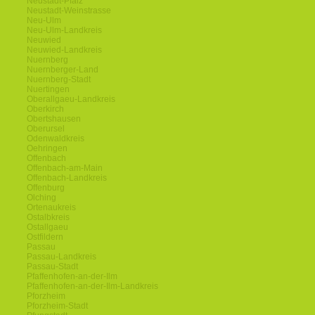
Neustadt-Pfalz
Neustadt-Weinstrasse
Neu-Ulm
Neu-Ulm-Landkreis
Neuwied
Neuwied-Landkreis
Nuernberg
Nuernberger-Land
Nuernberg-Stadt
Nuertingen
Oberallgaeu-Landkreis
Oberkirch
Obertshausen
Oberursel
Odenwaldkreis
Oehringen
Offenbach
Offenbach-am-Main
Offenbach-Landkreis
Offenburg
Olching
Ortenaukreis
Ostalbkreis
Ostallgaeu
Ostfildern
Passau
Passau-Landkreis
Passau-Stadt
Pfaffenhofen-an-der-Ilm
Pfaffenhofen-an-der-Ilm-Landkreis
Pforzheim
Pforzheim-Stadt