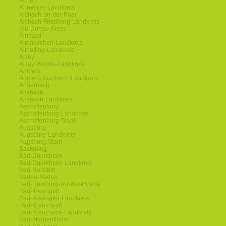
Achern
Ahrweiler-Landkreis
Aichach-an-der-Paar
Aichach-Friedberg-Landkreis
Alb-Donau-Kreis
Albstadt
Altenkirchen-Landkreis
Altoetting-Landkreis
Alzey
Alzey-Worms-Landkreis
Amberg
Amberg-Sulzbach-Landkreis
Andernach
Ansbach
Ansbach-Landkreis
Aschaffenburg
Aschaffenburg-Landkreis
Aschaffenburg-Stadt
Augsburg
Augsburg-Landkreis
Augsburg-Stadt
Backnang
Bad-Duerkheim
Bad-Duerkheim-Landkreis
Bad-Hersfeld
Baden-Baden
Bad-Homburg-vor-der-Hoehe
Bad-Kissingen
Bad-Kissingen-Landkreis
Bad-Kreuznach
Bad-Kreuznach-Landkreis
Bad-Mergentheim