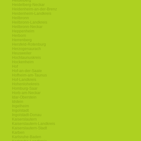
Heidelberg
Heidelberg-Neckar
Heidenheim-an-der-Brenz
Heidenheim-Landkreis
Heilbronn
Heilbronn-Landkreis
Heilbronn-Neckar
Heppenheim
Herborn
Herrenberg
Hersfeld-Rotenburg
Herzogenaurach
Heusweiler
Hochtaunuskreis
Hockenheim
Hof
Hof-an-der-Saale
Hofheim-am-Taunus
Hof-Landkreis
Hohenlohekreis
Homburg-Saar
Horb-am-Neckar
Idar-Oberstein
Idstein
Ingelheim
Ingolstadt
Ingolstadt-Donau
Kaiserslautern
Kaiserslautern-Landkreis
Kaiserslautern-Stadt
Karben
Karlsruhe-Baden