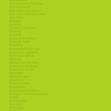
Bad-Nauheim
Bad-Neuenahr-Ahrweiler
Bad-Rappenau
Bad-Soden-am-Taunus
Bad-Toelz-Wolfratshausen
Bad-Vilbel
Balingen
Bamberg
Bamberg-Landkreis
Baunatal
Bayreuth
Bayreuth-Landkreis
Bayreuth-Stadt
Bensheim
Berchtesgadener-Land
Bergstraße-Landkreis
Bernkastel-Wittlich
Biberach
Biberach-an-der-Riss
Bietigheim-Bissingen
Bingen-am-Rhein
Birkenfeld
Bitburg-Pruem
Blieskastel
Bodenseekreis
Boeblingen
Boeblingen-Landkreis
Breisgau-Hochschwarzwald
Bretten
Bruchkoebel
Bruchsal
Buedingen