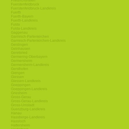
Friedrichshafen
Fuerstenfeldbruck
Fuerstenfeldbruck-Landkreis
Fuerth
Fuerth-Bayern
Fuerth-Landkreis
Fulda
Fulda-Landkreis
Gaggenau
Garmisch-Partenkirchen
Garmisch-Partenkirchen-Landkreis
Geislingen
Gelnhausen
Geretsried
Germering-Oberbayern
Germersheim
Germersheim-Landkreis
Gersthofen
Giengen
Giessen
Giessen-Landkreis
Goeppingen
Goeppingen-Landkreis
Griesheim
Gross-Gerau
Gross-Gerau-Landkreis
Gross-Umstadt
Guenzburg-Landkreis
Hanau
Hassberge-Landkreis
Hassloch
Hattersheim