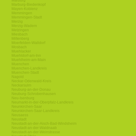
Marburg
Marburg-Biedenkopf
Mayen-Koblenz
Memmingen
Memmingen-Stadt
Merzig
Merzig-Wadern
Metzingen
Miesbach
Miltenberg
Moerfelden-Walldorf
Mosbach
Muehlacker
Muehldorf-am-Inn
Muehlheim-am-Main
Muenchen
Muenchen-Landkreis
Muenchen-Stadt
Nagold
Neckar-Odenwald-Kreis
Neckarsulm
Neuburg-an-der-Donau
Neuburg-Schrobenhausen
Neu-Isenburg
Neumarkt-in-der-Oberpfalz-Landkreis
Neunkirchen-Saar
Neunkirchen-Saar-Landkreis
Neusaess
Neustadt
Neustadt-an-der-Aisch-Bad-Windsheim
Neustadt-an-der-Waldnaab
Neustadt-an-der-Weinstrasse