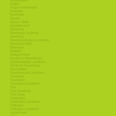
Sindelfingen
Singen
Singen-Hohentwiel
Sinsheim
Sonthofen
Speyer
Speyer-Stadt
Stadtallendorf
Starnberg
Starnberg-Landkreis
Straubing
Straubing-Bogen-Landkreis
Straubing-Stadt
Stutensee
Stuttgart
Stuttgart-Stadt
Suedliche-Weinstrasse
Suedwestpfalz-Landkreis
Sulzbach-Rosenberg
Taunusstein
Tirschenreuth-Landkreis
Traunreut
Traunstein
Traunstein-Landkreis
Trier
Trier-Saarburg
Trier-Stadt
Tuebingen
Tuebingen-Landkreis
Tuttlingen
Tuttlingen-Landkreis
Ueberlingen