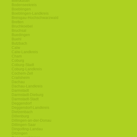
Blieskastel
Bodenseekreis
Boeblingen
Boeblingen-Landkreis
Breisgau-Hochschwarzwald
Bretten
Bruchkoebel
Bruchsal
Buedingen
Buehl
Butzbach
Calw
Calw-Landkreis
Cham
Coburg
Coburg-Stadt
Coburg-Landkreis
Cochem-Zell
Crailsheim
Dachau
Dachau-Landkreis
Darmstadt
Darmstadt-Dieburg
Darmstadt-Stadt
Deggendorf
Deggendorf-Landkreis
Dietzenbach
Dillenburg
Dillingen-an-der-Donau
Dillingen-Saar
Dingolfing-Landau
Ditzingen