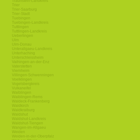
Traunstein-Landkreis
Trier
Trier-Saarburg
Trier-Stadt
Tuebingen
Tuebingen-Landkreis
Tuttlingen
Tuttlingen-Landkreis
Ueberlingen
Ulm
Ulm-Donau
Unterallgaeu-Landkreis
Unterhaching
Unterschleissheim
Vaihingen-an-der-Enz
Vaterstetten
Viernheim
Villingen-Schwenningen
Voelklingen
Vogelsbergkreis
Vulkaneifel
Waiblingen
Waiblingen-Rems
Waldeck-Frankenberg
Waldkirch
Waldkraiburg
Waldshut
Waldshut-Landkreis
Waldshut-Tiengen
Wangen-im-Allgaeu
Weiden
Weiden-in-der-Oberpfalz