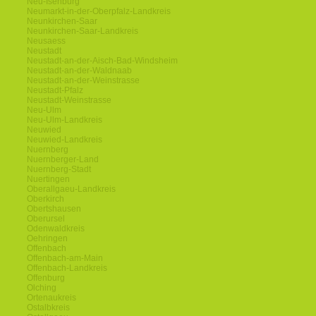
Neu-Isenburg
Neumarkt-in-der-Oberpfalz-Landkreis
Neunkirchen-Saar
Neunkirchen-Saar-Landkreis
Neusaess
Neustadt
Neustadt-an-der-Aisch-Bad-Windsheim
Neustadt-an-der-Waldnaab
Neustadt-an-der-Weinstrasse
Neustadt-Pfalz
Neustadt-Weinstrasse
Neu-Ulm
Neu-Ulm-Landkreis
Neuwied
Neuwied-Landkreis
Nuernberg
Nuernberger-Land
Nuernberg-Stadt
Nuertingen
Oberallgaeu-Landkreis
Oberkirch
Obertshausen
Oberursel
Odenwaldkreis
Oehringen
Offenbach
Offenbach-am-Main
Offenbach-Landkreis
Offenburg
Olching
Ortenaukreis
Ostalbkreis