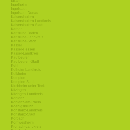
Idstein
Ingelheim
Ingolstadt
Ingolstadt-Donau
Kaiserslautern
Kaiserslautern-Landkreis
Kaiserslautern-Stadt
Karben
Karlsruhe-Baden
Karlsruhe-Landkreis
Karlsruhe-Stadt
Kassel
Kassel-Hessen
Kassel-Landkreis
Kaufbeuren
Kaufbeuren-Stadt
Kehl
Kelheim-Landkreis
Kelkheim
Kempten
Kempten-Stadt
Kirchheim-unter-Teck
Kitzingen
Kitzingen-Landkreis
Koblenz
Koblenz-am-Rhein
Koenigsbrunn
Konstanz-Landkreis
Konstanz-Stadt
Korbach
Kornwestheim
Kronach-Landkreis