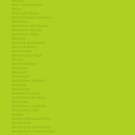
Maintal
Main-Taunus-Kreis
Mainz
Mainz-am-Rhein
Mainz-Bingen-Landkreis
Mannheim
Mannheim-am-Neckar
Mannheim-Neckar
Mannheim-Stadt
Marburg
Marburg-Biedenkopf
Mayen-Koblenz
Memmingen
Memmingen-Stadt
Merzig
Merzig-Wadern
Metzingen
Miesbach
Miltenberg
Moerfelden-Walldorf
Mosbach
Muehlacker
Muehldorf-am-Inn
Muehlheim-am-Main
Muenchen
Muenchen-Landkreis
Muenchen-Stadt
Nagold
Neckar-Odenwald-Kreis
Neckarsulm
Neuburg-an-der-Donau
Neuburg-Schrobenhausen