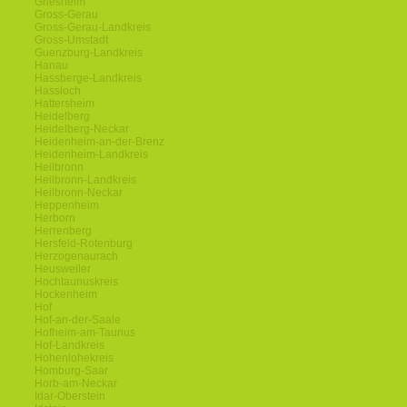
Griesheim
Gross-Gerau
Gross-Gerau-Landkreis
Gross-Umstadt
Guenzburg-Landkreis
Hanau
Hassberge-Landkreis
Hassloch
Hattersheim
Heidelberg
Heidelberg-Neckar
Heidenheim-an-der-Brenz
Heidenheim-Landkreis
Heilbronn
Heilbronn-Landkreis
Heilbronn-Neckar
Heppenheim
Herborn
Herrenberg
Hersfeld-Rotenburg
Herzogenaurach
Heusweiler
Hochtaunuskreis
Hockenheim
Hof
Hof-an-der-Saale
Hofheim-am-Taunus
Hof-Landkreis
Hohenlohekreis
Homburg-Saar
Horb-am-Neckar
Idar-Oberstein