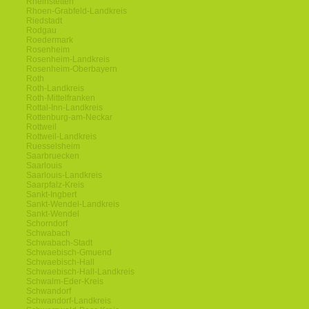
Rheinstetten
Rhoen-Grabfeld-Landkreis
Riedstadt
Rodgau
Roedermark
Rosenheim
Rosenheim-Landkreis
Rosenheim-Oberbayern
Roth
Roth-Landkreis
Roth-Mittelfranken
Rottal-Inn-Landkreis
Rottenburg-am-Neckar
Rottweil
Rottweil-Landkreis
Ruesselsheim
Saarbruecken
Saarlouis
Saarlouis-Landkreis
Saarpfalz-Kreis
Sankt-Ingbert
Sankt-Wendel-Landkreis
Sankt-Wendel
Schorndorf
Schwabach
Schwabach-Stadt
Schwaebisch-Gmuend
Schwaebisch-Hall
Schwaebisch-Hall-Landkreis
Schwalm-Eder-Kreis
Schwandorf
Schwandorf-Landkreis