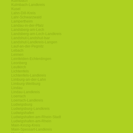
Kulmbach
Kulmbach-Landkreis
Kusel
Lahn-Dill-Kreis
Lahr-Schwarzwald
Lampertheim
Landau-in-der-Pfalz
Landsberg-am-Lech
Landsberg-am-Lech-Landkreis
Landshut-Landshut-Isar
Landshut-Landkreis-Langen
Lauf-an-der-Pegnitz
Lebach
Leimen
Leinfelden-Echterdingen
Leonberg
Leutkirch
Lichtenfels
Lichtenfels-Landkreis
Limburg-an-der-Lahn
Limburg-Weilburg
Lindau
Lindau-Landkreis
Loerrach
Loerrach-Landkreis
Ludwigsburg
Ludwigsburg-Landkreis
Ludwigshafen
Ludwigshafen-am-Rhein-Stadt
Ludwigshafen-am-Rhein
Main-Kinzig-Kreis
Main-Spessart-Landkreis