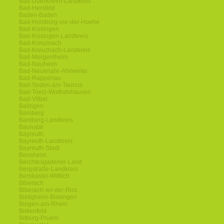
Bad-Duerkheim-Landkreis
Bad-Hersfeld
Baden-Baden
Bad-Homburg-vor-der-Hoehe
Bad-Kissingen
Bad-Kissingen-Landkreis
Bad-Kreuznach
Bad-Kreuznach-Landkreis
Bad-Mergentheim
Bad-Nauheim
Bad-Neuenahr-Ahrweiler
Bad-Rappenau
Bad-Soden-am-Taunus
Bad-Toelz-Wolfratshausen
Bad-Vilbel
Balingen
Bamberg
Bamberg-Landkreis
Baunatal
Bayreuth
Bayreuth-Landkreis
Bayreuth-Stadt
Bensheim
Berchtesgadener-Land
Bergstraße-Landkreis
Bernkastel-Wittlich
Biberach
Biberach-an-der-Riss
Bietigheim-Bissingen
Bingen-am-Rhein
Birkenfeld
Bitburg-Pruem