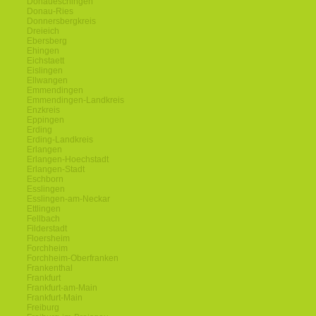
Donaueschingen
Donau-Ries
Donnersbergkreis
Dreieich
Ebersberg
Ehingen
Eichstaett
Eislingen
Ellwangen
Emmendingen
Emmendingen-Landkreis
Enzkreis
Eppingen
Erding
Erding-Landkreis
Erlangen
Erlangen-Hoechstadt
Erlangen-Stadt
Eschborn
Esslingen
Esslingen-am-Neckar
Ettlingen
Fellbach
Filderstadt
Floersheim
Forchheim
Forchheim-Oberfranken
Frankenthal
Frankfurt
Frankfurt-am-Main
Frankfurt-Main
Freiburg