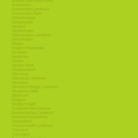
Schwarzwald-Baar-Kreis
Schweinfurt
Schweinfurt-Landkreis
Schweinfurt-Stadt
Schwetzingen
Seligenstadt
Senden
Sigmaringen
Sigmaringen-Landkreis
Sindelfingen
Singen
Singen-Hohentwiel
Sinsheim
Sonthofen
Speyer
Speyer-Stadt
Stadtallendorf
Starnberg
Starnberg-Landkreis
Straubing
Straubing-Bogen-Landkreis
Straubing-Stadt
Stutensee
Stuttgart
Stuttgart-Stadt
Suedliche-Weinstrasse
Suedwestpfalz-Landkreis
Sulzbach-Rosenberg
Taunusstein
Tirschenreuth-Landkreis
Traunreut
Traunstein