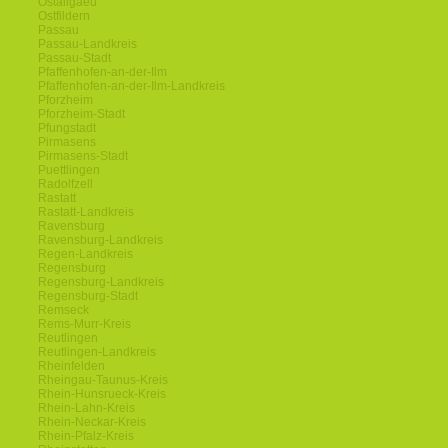
Ostallgaeu
Ostfildern
Passau
Passau-Landkreis
Passau-Stadt
Pfaffenhofen-an-der-Ilm
Pfaffenhofen-an-der-Ilm-Landkreis
Pforzheim
Pforzheim-Stadt
Pfungstadt
Pirmasens
Pirmasens-Stadt
Puettlingen
Radolfzell
Rastatt
Rastatt-Landkreis
Ravensburg
Ravensburg-Landkreis
Regen-Landkreis
Regensburg
Regensburg-Landkreis
Regensburg-Stadt
Remseck
Rems-Murr-Kreis
Reutlingen
Reutlingen-Landkreis
Rheinfelden
Rheingau-Taunus-Kreis
Rhein-Hunsrueck-Kreis
Rhein-Lahn-Kreis
Rhein-Neckar-Kreis
Rhein-Pfalz-Kreis