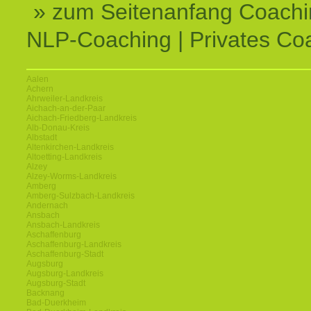
» zum Seitenanfang Coachi
NLP-Coaching | Privates Co
Aalen
Achern
Ahrweiler-Landkreis
Aichach-an-der-Paar
Aichach-Friedberg-Landkreis
Alb-Donau-Kreis
Albstadt
Altenkirchen-Landkreis
Altoetting-Landkreis
Alzey
Alzey-Worms-Landkreis
Amberg
Amberg-Sulzbach-Landkreis
Andernach
Ansbach
Ansbach-Landkreis
Aschaffenburg
Aschaffenburg-Landkreis
Aschaffenburg-Stadt
Augsburg
Augsburg-Landkreis
Augsburg-Stadt
Backnang
Bad-Duerkheim