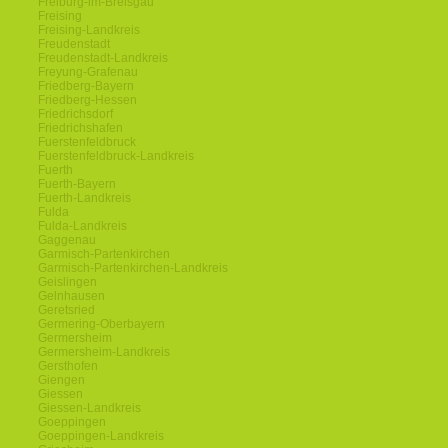
Freiburg-im-Breisgau
Freising
Freising-Landkreis
Freudenstadt
Freudenstadt-Landkreis
Freyung-Grafenau
Friedberg-Bayern
Friedberg-Hessen
Friedrichsdorf
Friedrichshafen
Fuerstenfeldbruck
Fuerstenfeldbruck-Landkreis
Fuerth
Fuerth-Bayern
Fuerth-Landkreis
Fulda
Fulda-Landkreis
Gaggenau
Garmisch-Partenkirchen
Garmisch-Partenkirchen-Landkreis
Geislingen
Gelnhausen
Geretsried
Germering-Oberbayern
Germersheim
Germersheim-Landkreis
Gersthofen
Giengen
Giessen
Giessen-Landkreis
Goeppingen
Goeppingen-Landkreis