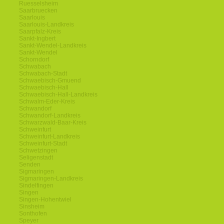
Ruesselsheim
Saarbruecken
Saarlouis
Saarlouis-Landkreis
Saarpfalz-Kreis
Sankt-Ingbert
Sankt-Wendel-Landkreis
Sankt-Wendel
Schorndorf
Schwabach
Schwabach-Stadt
Schwaebisch-Gmuend
Schwaebisch-Hall
Schwaebisch-Hall-Landkreis
Schwalm-Eder-Kreis
Schwandorf
Schwandorf-Landkreis
Schwarzwald-Baar-Kreis
Schweinfurt
Schweinfurt-Landkreis
Schweinfurt-Stadt
Schwetzingen
Seligenstadt
Senden
Sigmaringen
Sigmaringen-Landkreis
Sindelfingen
Singen
Singen-Hohentwiel
Sinsheim
Sonthofen
Speyer