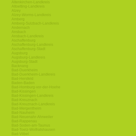
Altenkirchen-Landkreis
Altoetting-Landkreis
Alzey
Alzey-Worms-Landkreis
Amberg
Amberg-Sulzbach-Landkreis
Andernach
Ansbach
Ansbach-Landkreis
Aschaffenburg
Aschaffenburg-Landkreis
Aschaffenburg-Stadt
Augsburg
Augsburg-Landkreis
Augsburg-Stadt
Backnang
Bad-Duerkheim
Bad-Duerkheim-Landkreis
Bad-Hersfeld
Baden-Baden
Bad-Homburg-vor-der-Hoehe
Bad-Kissingen
Bad-Kissingen-Landkreis
Bad-Kreuznach
Bad-Kreuznach-Landkreis
Bad-Mergentheim
Bad-Nauheim
Bad-Neuenahr-Ahrweiler
Bad-Rappenau
Bad-Soden-am-Taunus
Bad-Toelz-Wolfratshausen
Bad-Vilbel