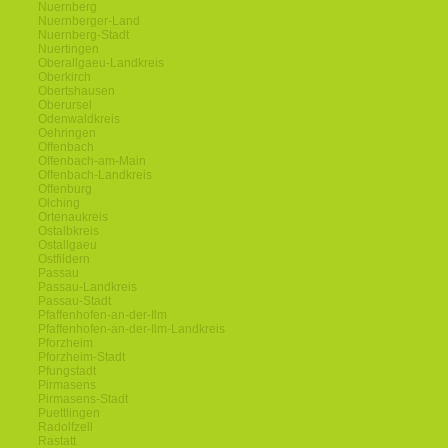
Nuernberg
Nuernberger-Land
Nuernberg-Stadt
Nuertingen
Oberallgaeu-Landkreis
Oberkirch
Obertshausen
Oberursel
Odenwaldkreis
Oehringen
Offenbach
Offenbach-am-Main
Offenbach-Landkreis
Offenburg
Olching
Ortenaukreis
Ostalbkreis
Ostallgaeu
Ostfildern
Passau
Passau-Landkreis
Passau-Stadt
Pfaffenhofen-an-der-Ilm
Pfaffenhofen-an-der-Ilm-Landkreis
Pforzheim
Pforzheim-Stadt
Pfungstadt
Pirmasens
Pirmasens-Stadt
Puettlingen
Radolfzell
Rastatt