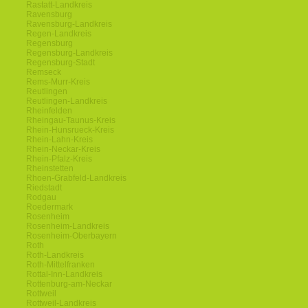
Rastatt-Landkreis
Ravensburg
Ravensburg-Landkreis
Regen-Landkreis
Regensburg
Regensburg-Landkreis
Regensburg-Stadt
Remseck
Rems-Murr-Kreis
Reutlingen
Reutlingen-Landkreis
Rheinfelden
Rheingau-Taunus-Kreis
Rhein-Hunsrueck-Kreis
Rhein-Lahn-Kreis
Rhein-Neckar-Kreis
Rhein-Pfalz-Kreis
Rheinstetten
Rhoen-Grabfeld-Landkreis
Riedstadt
Rodgau
Roedermark
Rosenheim
Rosenheim-Landkreis
Rosenheim-Oberbayern
Roth
Roth-Landkreis
Roth-Mittelfranken
Rottal-Inn-Landkreis
Rottenburg-am-Neckar
Rottweil
Rottweil-Landkreis