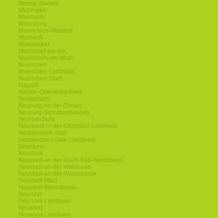
Merzig-Wadern
Metzingen
Miesbach
Miltenberg
Moerfelden-Walldorf
Mosbach
Muehlacker
Muehldorf-am-Inn
Muehlheim-am-Main
Muenchen
Muenchen-Landkreis
Muenchen-Stadt
Nagold
Neckar-Odenwald-Kreis
Neckarsulm
Neuburg-an-der-Donau
Neuburg-Schrobenhausen
Neu-Isenburg
Neumarkt-in-der-Oberpfalz-Landkreis
Neunkirchen-Saar
Neunkirchen-Saar-Landkreis
Neusaess
Neustadt
Neustadt-an-der-Aisch-Bad-Windsheim
Neustadt-an-der-Waldnaab
Neustadt-an-der-Weinstrasse
Neustadt-Pfalz
Neustadt-Weinstrasse
Neu-Ulm
Neu-Ulm-Landkreis
Neuwied
Neuwied-Landkreis