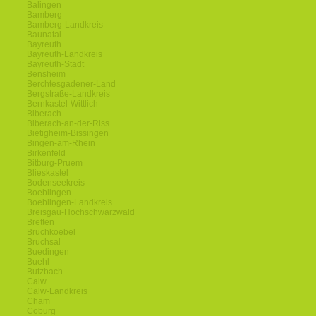
Balingen
Bamberg
Bamberg-Landkreis
Baunatal
Bayreuth
Bayreuth-Landkreis
Bayreuth-Stadt
Bensheim
Berchtesgadener-Land
Bergstraße-Landkreis
Bernkastel-Wittlich
Biberach
Biberach-an-der-Riss
Bietigheim-Bissingen
Bingen-am-Rhein
Birkenfeld
Bitburg-Pruem
Blieskastel
Bodenseekreis
Boeblingen
Boeblingen-Landkreis
Breisgau-Hochschwarzwald
Bretten
Bruchkoebel
Bruchsal
Buedingen
Buehl
Butzbach
Calw
Calw-Landkreis
Cham
Coburg