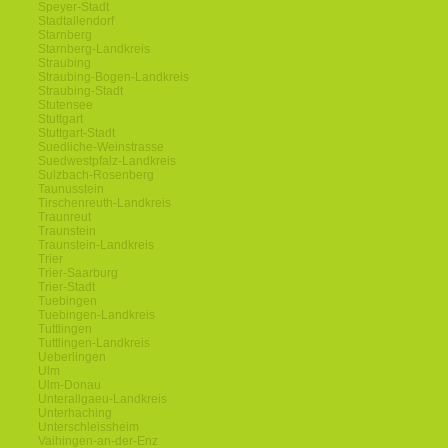
Speyer-Stadt
Stadtallendorf
Starnberg
Starnberg-Landkreis
Straubing
Straubing-Bogen-Landkreis
Straubing-Stadt
Stutensee
Stuttgart
Stuttgart-Stadt
Suedliche-Weinstrasse
Suedwestpfalz-Landkreis
Sulzbach-Rosenberg
Taunusstein
Tirschenreuth-Landkreis
Traunreut
Traunstein
Traunstein-Landkreis
Trier
Trier-Saarburg
Trier-Stadt
Tuebingen
Tuebingen-Landkreis
Tuttlingen
Tuttlingen-Landkreis
Ueberlingen
Ulm
Ulm-Donau
Unterallgaeu-Landkreis
Unterhaching
Unterschleissheim
Vaihingen-an-der-Enz