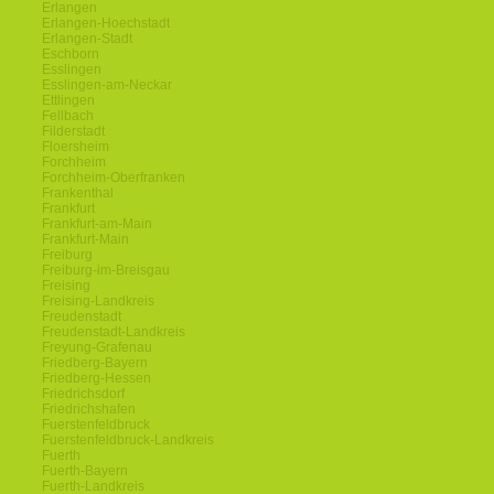
Erlangen
Erlangen-Hoechstadt
Erlangen-Stadt
Eschborn
Esslingen
Esslingen-am-Neckar
Ettlingen
Fellbach
Filderstadt
Floersheim
Forchheim
Forchheim-Oberfranken
Frankenthal
Frankfurt
Frankfurt-am-Main
Frankfurt-Main
Freiburg
Freiburg-im-Breisgau
Freising
Freising-Landkreis
Freudenstadt
Freudenstadt-Landkreis
Freyung-Grafenau
Friedberg-Bayern
Friedberg-Hessen
Friedrichsdorf
Friedrichshafen
Fuerstenfeldbruck
Fuerstenfeldbruck-Landkreis
Fuerth
Fuerth-Bayern
Fuerth-Landkreis