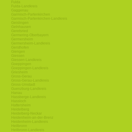
Fulda
Fulda-Landkreis
Gaggenau
Garmisch-Partenkirchen
Garmisch-Partenkirchen-Landkreis
Geislingen
Gelnhausen
Geretsried
Germering-Oberbayern
Germersheim
Germersheim-Landkreis
Gersthofen
Giengen
Giessen
Giessen-Landkreis
Goeppingen
Goeppingen-Landkreis
Griesheim
Gross-Gerau
Gross-Gerau-Landkreis
Gross-Umstadt
Guenzburg-Landkreis
Hanau
Hassberge-Landkreis
Hassloch
Hattersheim
Heidelberg
Heidelberg-Neckar
Heidenheim-an-der-Brenz
Heidenheim-Landkreis
Heilbronn
Heilbronn-Landkreis