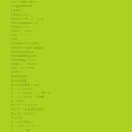
Heilbronn-Neckar
Heppenheim
Herborn
Herrenberg
Hersfeld-Rotenburg
Herzogenaurach
Heusweiler
Hochtaunuskreis
Hockenheim
Hof
Hof-an-der-Saale
Hofheim-am-Taunus
Hof-Landkreis
Hohenlohekreis
Homburg-Saar
Horb-am-Neckar
Idar-Oberstein
Idstein
Ingelheim
Ingolstadt
Ingolstadt-Donau
Kaiserslautern
Kaiserslautern-Landkreis
Kaiserslautern-Stadt
Karben
Karlsruhe-Baden
Karlsruhe-Landkreis
Karlsruhe-Stadt
Kassel
Kassel-Hessen
Kassel-Landkreis
Kaufbeuren