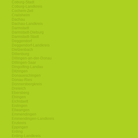
Coburg-Stadt
Coburg-Landkreis
Cochem-Zell
Crailsheim
Dachau
Dachau-Landkreis
Darmstadt
Darmstadt-Dieburg
Darmstadt-Stadt
Deggendorf
Deggendorf-Landkreis
Dietzenbach
Dillenburg
Dillingen-an-der-Donau
Dillingen-Saar
Dingolfing-Landau
Ditzingen
Donaueschingen
Donau-Ries
Donnersbergkreis
Dreieich
Ebersberg
Ehingen
Eichstaett
Eislingen
Ellwangen
Emmendingen
Emmendingen-Landkreis
Enzkreis
Eppingen
Erding
Erding-Landkreis