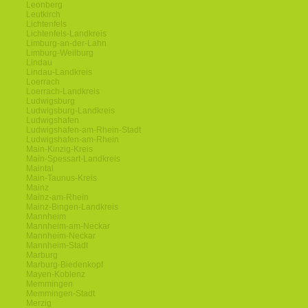
Leonberg
Leutkirch
Lichtenfels
Lichtenfels-Landkreis
Limburg-an-der-Lahn
Limburg-Weilburg
Lindau
Lindau-Landkreis
Loerrach
Loerrach-Landkreis
Ludwigsburg
Ludwigsburg-Landkreis
Ludwigshafen
Ludwigshafen-am-Rhein-Stadt
Ludwigshafen-am-Rhein
Main-Kinzig-Kreis
Main-Spessart-Landkreis
Maintal
Main-Taunus-Kreis
Mainz
Mainz-am-Rhein
Mainz-Bingen-Landkreis
Mannheim
Mannheim-am-Neckar
Mannheim-Neckar
Mannheim-Stadt
Marburg
Marburg-Biedenkopf
Mayen-Koblenz
Memmingen
Memmingen-Stadt
Merzig