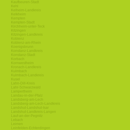
Kaufbeuren-Stadt
Kehl
Kelheim-Landkreis
Kelkheim
Kempten
Kempten-Stadt
Kirchheim-unter-Teck
Kitzingen
Kitzingen-Landkreis
Koblenz
Koblenz-am-Rhein
Koenigsbrunn
Konstanz-Landkreis
Konstanz-Stadt
Korbach
Kornwestheim
Kronach-Landkreis
Kulmbach
Kulmbach-Landkreis
Kusel
Lahn-Dill-Kreis
Lahr-Schwarzwald
Lampertheim
Landau-in-der-Pfalz
Landsberg-am-Lech
Landsberg-am-Lech-Landkreis
Landshut-Landshut-Isar
Landshut-Landkreis-Langen
Lauf-an-der-Pegnitz
Lebach
Leimen
Leinfelden-Echterdingen