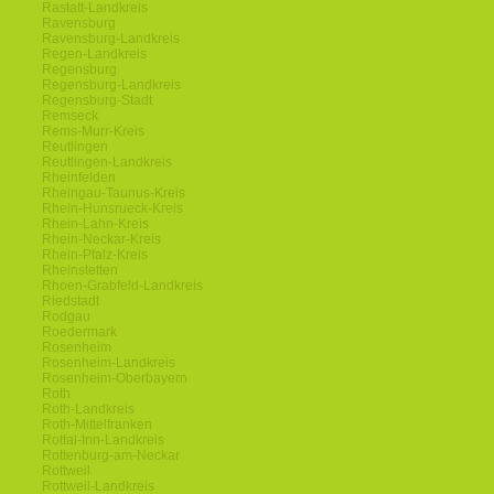
Rastatt-Landkreis
Ravensburg
Ravensburg-Landkreis
Regen-Landkreis
Regensburg
Regensburg-Landkreis
Regensburg-Stadt
Remseck
Rems-Murr-Kreis
Reutlingen
Reutlingen-Landkreis
Rheinfelden
Rheingau-Taunus-Kreis
Rhein-Hunsrueck-Kreis
Rhein-Lahn-Kreis
Rhein-Neckar-Kreis
Rhein-Pfalz-Kreis
Rheinstetten
Rhoen-Grabfeld-Landkreis
Riedstadt
Rodgau
Roedermark
Rosenheim
Rosenheim-Landkreis
Rosenheim-Oberbayern
Roth
Roth-Landkreis
Roth-Mittelfranken
Rottal-Inn-Landkreis
Rottenburg-am-Neckar
Rottweil
Rottweil-Landkreis