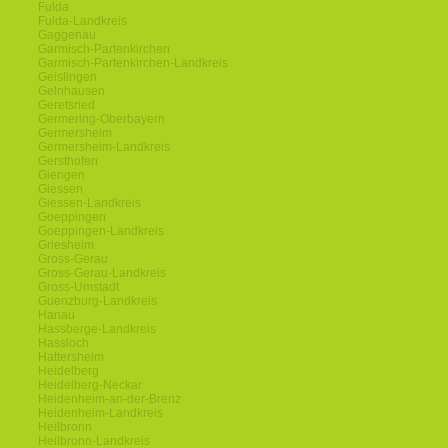
Fulda
Fulda-Landkreis
Gaggenau
Garmisch-Partenkirchen
Garmisch-Partenkirchen-Landkreis
Geislingen
Gelnhausen
Geretsried
Germering-Oberbayern
Germersheim
Germersheim-Landkreis
Gersthofen
Giengen
Giessen
Giessen-Landkreis
Goeppingen
Goeppingen-Landkreis
Griesheim
Gross-Gerau
Gross-Gerau-Landkreis
Gross-Umstadt
Guenzburg-Landkreis
Hanau
Hassberge-Landkreis
Hassloch
Hattersheim
Heidelberg
Heidelberg-Neckar
Heidenheim-an-der-Brenz
Heidenheim-Landkreis
Heilbronn
Heilbronn-Landkreis