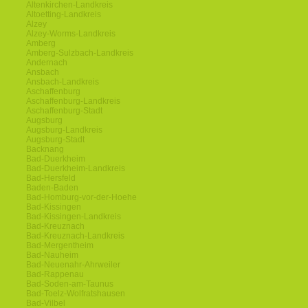
Altenkirchen-Landkreis
Altoetting-Landkreis
Alzey
Alzey-Worms-Landkreis
Amberg
Amberg-Sulzbach-Landkreis
Andernach
Ansbach
Ansbach-Landkreis
Aschaffenburg
Aschaffenburg-Landkreis
Aschaffenburg-Stadt
Augsburg
Augsburg-Landkreis
Augsburg-Stadt
Backnang
Bad-Duerkheim
Bad-Duerkheim-Landkreis
Bad-Hersfeld
Baden-Baden
Bad-Homburg-vor-der-Hoehe
Bad-Kissingen
Bad-Kissingen-Landkreis
Bad-Kreuznach
Bad-Kreuznach-Landkreis
Bad-Mergentheim
Bad-Nauheim
Bad-Neuenahr-Ahrweiler
Bad-Rappenau
Bad-Soden-am-Taunus
Bad-Toelz-Wolfratshausen
Bad-Vilbel