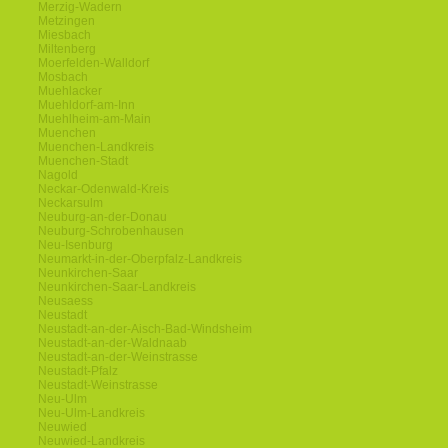
Merzig-Wadern
Metzingen
Miesbach
Miltenberg
Moerfelden-Walldorf
Mosbach
Muehlacker
Muehldorf-am-Inn
Muehlheim-am-Main
Muenchen
Muenchen-Landkreis
Muenchen-Stadt
Nagold
Neckar-Odenwald-Kreis
Neckarsulm
Neuburg-an-der-Donau
Neuburg-Schrobenhausen
Neu-Isenburg
Neumarkt-in-der-Oberpfalz-Landkreis
Neunkirchen-Saar
Neunkirchen-Saar-Landkreis
Neusaess
Neustadt
Neustadt-an-der-Aisch-Bad-Windsheim
Neustadt-an-der-Waldnaab
Neustadt-an-der-Weinstrasse
Neustadt-Pfalz
Neustadt-Weinstrasse
Neu-Ulm
Neu-Ulm-Landkreis
Neuwied
Neuwied-Landkreis