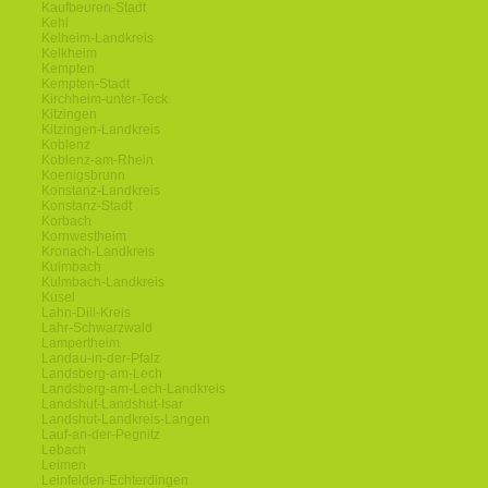
Kaufbeuren-Stadt
Kehl
Kelheim-Landkreis
Kelkheim
Kempten
Kempten-Stadt
Kirchheim-unter-Teck
Kitzingen
Kitzingen-Landkreis
Koblenz
Koblenz-am-Rhein
Koenigsbrunn
Konstanz-Landkreis
Konstanz-Stadt
Korbach
Kornwestheim
Kronach-Landkreis
Kulmbach
Kulmbach-Landkreis
Kusel
Lahn-Dill-Kreis
Lahr-Schwarzwald
Lampertheim
Landau-in-der-Pfalz
Landsberg-am-Lech
Landsberg-am-Lech-Landkreis
Landshut-Landshut-Isar
Landshut-Landkreis-Langen
Lauf-an-der-Pegnitz
Lebach
Leimen
Leinfelden-Echterdingen