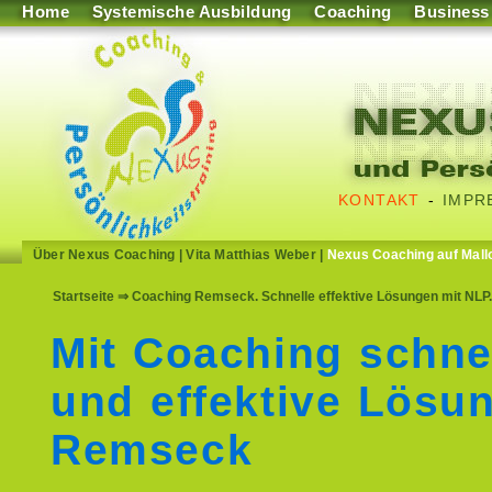
Home
Systemische Ausbildung
Coaching
Business
KONTAKT
-
IMPR
Über Nexus Coaching
|
Vita Matthias Weber
|
Nexus Coaching auf Mall
Startseite
⇒ Coaching Remseck. Schnelle effektive Lösungen mit NLP
Mit Coaching schne
und effektive Lösu
Remseck