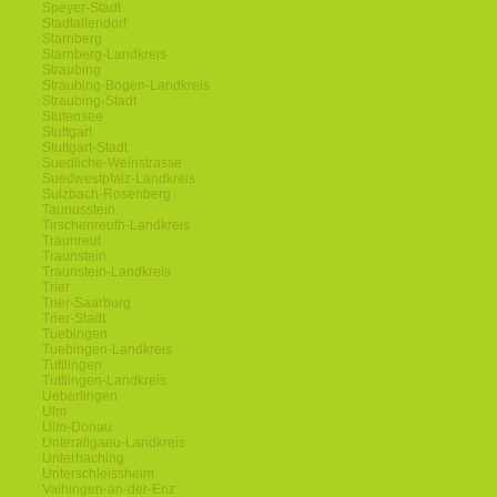
Speyer-Stadt
Stadtallendorf
Starnberg
Starnberg-Landkreis
Straubing
Straubing-Bogen-Landkreis
Straubing-Stadt
Stutensee
Stuttgart
Stuttgart-Stadt
Suedliche-Weinstrasse
Suedwestpfalz-Landkreis
Sulzbach-Rosenberg
Taunusstein
Tirschenreuth-Landkreis
Traunreut
Traunstein
Traunstein-Landkreis
Trier
Trier-Saarburg
Trier-Stadt
Tuebingen
Tuebingen-Landkreis
Tuttlingen
Tuttlingen-Landkreis
Ueberlingen
Ulm
Ulm-Donau
Unterallgaeu-Landkreis
Unterhaching
Unterschleissheim
Vaihingen-an-der-Enz