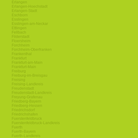
Erlangen
Erlangen-Hoechstadt
Erlangen-Stadt
Eschborn
Esslingen
Esslingen-am-Neckar
Ettlingen
Fellbach
Filderstadt
Floersheim
Forchheim
Forchheim-Oberfranken
Frankenthal
Frankfurt
Frankfurt-am-Main
Frankfurt-Main
Freiburg
Freiburg-im-Breisgau
Freising
Freising-Landkreis
Freudenstadt
Freudenstadt-Landkreis
Freyung-Grafenau
Friedberg-Bayern
Friedberg-Hessen
Friedrichsdorf
Friedrichshafen
Fuerstenfeldbruck
Fuerstenfeldbruck-Landkreis
Fuerth
Fuerth-Bayern
Fuerth-Landkreis