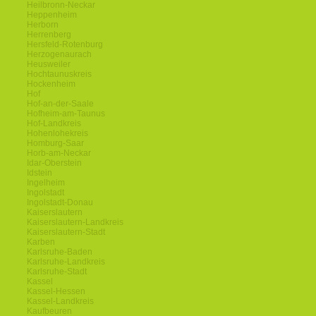
Heilbronn-Neckar
Heppenheim
Herborn
Herrenberg
Hersfeld-Rotenburg
Herzogenaurach
Heusweiler
Hochtaunuskreis
Hockenheim
Hof
Hof-an-der-Saale
Hofheim-am-Taunus
Hof-Landkreis
Hohenlohekreis
Homburg-Saar
Horb-am-Neckar
Idar-Oberstein
Idstein
Ingelheim
Ingolstadt
Ingolstadt-Donau
Kaiserslautern
Kaiserslautern-Landkreis
Kaiserslautern-Stadt
Karben
Karlsruhe-Baden
Karlsruhe-Landkreis
Karlsruhe-Stadt
Kassel
Kassel-Hessen
Kassel-Landkreis
Kaufbeuren