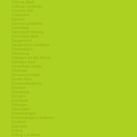
Coburg-Stadt
Coburg-Landkreis
Cochem-Zell
Crailsheim
Dachau
Dachau-Landkreis
Darmstadt
Darmstadt-Dieburg
Darmstadt-Stadt
Deggendorf
Deggendorf-Landkreis
Dietzenbach
Dillenburg
Dillingen-an-der-Donau
Dillingen-Saar
Dingolfing-Landau
Ditzingen
Donaueschingen
Donau-Ries
Donnersbergkreis
Dreieich
Ebersberg
Ehingen
Eichstaett
Eislingen
Ellwangen
Emmendingen
Emmendingen-Landkreis
Enzkreis
Eppingen
Erding
Erding-Landkreis