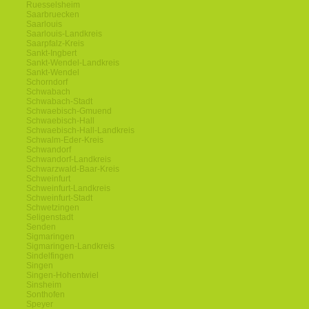
Ruesselsheim
Saarbruecken
Saarlouis
Saarlouis-Landkreis
Saarpfalz-Kreis
Sankt-Ingbert
Sankt-Wendel-Landkreis
Sankt-Wendel
Schorndorf
Schwabach
Schwabach-Stadt
Schwaebisch-Gmuend
Schwaebisch-Hall
Schwaebisch-Hall-Landkreis
Schwalm-Eder-Kreis
Schwandorf
Schwandorf-Landkreis
Schwarzwald-Baar-Kreis
Schweinfurt
Schweinfurt-Landkreis
Schweinfurt-Stadt
Schwetzingen
Seligenstadt
Senden
Sigmaringen
Sigmaringen-Landkreis
Sindelfingen
Singen
Singen-Hohentwiel
Sinsheim
Sonthofen
Speyer