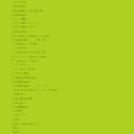
Balingen
Bamberg
Bamberg-Landkreis
Baunatal
Bayreuth
Bayreuth-Landkreis
Bayreuth-Stadt
Bensheim
Berchtesgadener-Land
Bergstraße-Landkreis
Bernkastel-Wittlich
Biberach
Biberach-an-der-Riss
Bietigheim-Bissingen
Bingen-am-Rhein
Birkenfeld
Bitburg-Pruem
Blieskastel
Bodenseekreis
Boeblingen
Boeblingen-Landkreis
Breisgau-Hochschwarzwald
Bretten
Bruchkoebel
Bruchsal
Buedingen
Buehl
Butzbach
Calw
Calw-Landkreis
Cham
Coburg