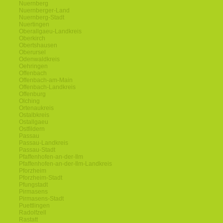
Nuernberg
Nuernberger-Land
Nuernberg-Stadt
Nuertingen
Oberallgaeu-Landkreis
Oberkirch
Obertshausen
Oberursel
Odenwaldkreis
Oehringen
Offenbach
Offenbach-am-Main
Offenbach-Landkreis
Offenburg
Olching
Ortenaukreis
Ostalbkreis
Ostallgaeu
Ostfildern
Passau
Passau-Landkreis
Passau-Stadt
Pfaffenhofen-an-der-Ilm
Pfaffenhofen-an-der-Ilm-Landkreis
Pforzheim
Pforzheim-Stadt
Pfungstadt
Pirmasens
Pirmasens-Stadt
Puettlingen
Radolfzell
Rastatt