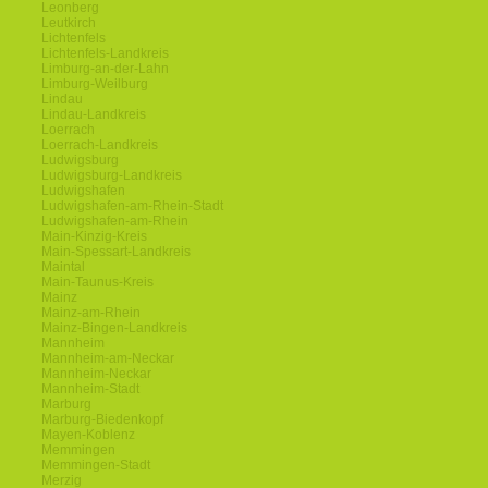
Leonberg
Leutkirch
Lichtenfels
Lichtenfels-Landkreis
Limburg-an-der-Lahn
Limburg-Weilburg
Lindau
Lindau-Landkreis
Loerrach
Loerrach-Landkreis
Ludwigsburg
Ludwigsburg-Landkreis
Ludwigshafen
Ludwigshafen-am-Rhein-Stadt
Ludwigshafen-am-Rhein
Main-Kinzig-Kreis
Main-Spessart-Landkreis
Maintal
Main-Taunus-Kreis
Mainz
Mainz-am-Rhein
Mainz-Bingen-Landkreis
Mannheim
Mannheim-am-Neckar
Mannheim-Neckar
Mannheim-Stadt
Marburg
Marburg-Biedenkopf
Mayen-Koblenz
Memmingen
Memmingen-Stadt
Merzig