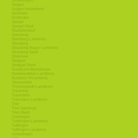
Sindelfingen
Singen
Singen-Hohentwiel
Sinsheim
Sonthofen
Speyer
Speyer-Stadt
Stadtallendorf
Starnberg
Starnberg-Landkreis
Straubing
Straubing-Bogen-Landkreis
Straubing-Stadt
Stutensee
Stuttgart
Stuttgart-Stadt
Suedliche-Weinstrasse
Suedwestpfalz-Landkreis
Sulzbach-Rosenberg
Taunusstein
Tirschenreuth-Landkreis
Traunreut
Traunstein
Traunstein-Landkreis
Trier
Trier-Saarburg
Trier-Stadt
Tuebingen
Tuebingen-Landkreis
Tuttlingen
Tuttlingen-Landkreis
Ueberlingen