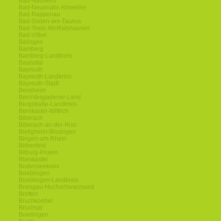
Bad-Nauheim
Bad-Neuenahr-Ahrweiler
Bad-Rappenau
Bad-Soden-am-Taunus
Bad-Toelz-Wolfratshausen
Bad-Vilbel
Balingen
Bamberg
Bamberg-Landkreis
Baunatal
Bayreuth
Bayreuth-Landkreis
Bayreuth-Stadt
Bensheim
Berchtesgadener-Land
Bergstraße-Landkreis
Bernkastel-Wittlich
Biberach
Biberach-an-der-Riss
Bietigheim-Bissingen
Bingen-am-Rhein
Birkenfeld
Bitburg-Pruem
Blieskastel
Bodenseekreis
Boeblingen
Boeblingen-Landkreis
Breisgau-Hochschwarzwald
Bretten
Bruchkoebel
Bruchsal
Buedingen