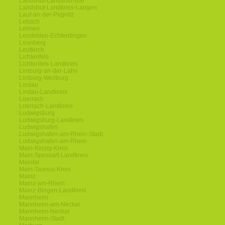
Landshut-Landshut-Isar
Landshut-Landkreis-Langen
Lauf-an-der-Pegnitz
Lebach
Leimen
Leinfelden-Echterdingen
Leonberg
Leutkirch
Lichtenfels
Lichtenfels-Landkreis
Limburg-an-der-Lahn
Limburg-Weilburg
Lindau
Lindau-Landkreis
Loerrach
Loerrach-Landkreis
Ludwigsburg
Ludwigsburg-Landkreis
Ludwigshafen
Ludwigshafen-am-Rhein-Stadt
Ludwigshafen-am-Rhein
Main-Kinzig-Kreis
Main-Spessart-Landkreis
Maintal
Main-Taunus-Kreis
Mainz
Mainz-am-Rhein
Mainz-Bingen-Landkreis
Mannheim
Mannheim-am-Neckar
Mannheim-Neckar
Mannheim-Stadt