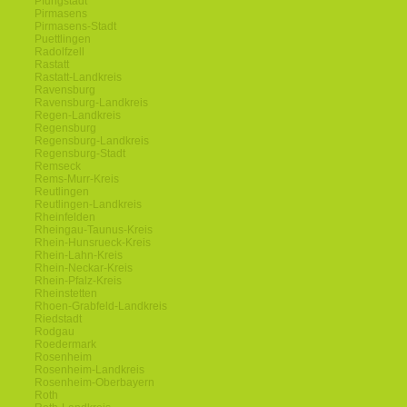
Pfungstadt
Pirmasens
Pirmasens-Stadt
Puettlingen
Radolfzell
Rastatt
Rastatt-Landkreis
Ravensburg
Ravensburg-Landkreis
Regen-Landkreis
Regensburg
Regensburg-Landkreis
Regensburg-Stadt
Remseck
Rems-Murr-Kreis
Reutlingen
Reutlingen-Landkreis
Rheinfelden
Rheingau-Taunus-Kreis
Rhein-Hunsrueck-Kreis
Rhein-Lahn-Kreis
Rhein-Neckar-Kreis
Rhein-Pfalz-Kreis
Rheinstetten
Rhoen-Grabfeld-Landkreis
Riedstadt
Rodgau
Roedermark
Rosenheim
Rosenheim-Landkreis
Rosenheim-Oberbayern
Roth