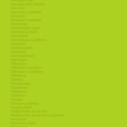
Neustadt-Pfalz
Neustadt-Weinstrasse
Neu-Ulm
Neu-Ulm-Landkreis
Neuwied
Neuwied-Landkreis
Nuernberg
Nuernberger-Land
Nuernberg-Stadt
Nuertingen
Oberallgaeu-Landkreis
Oberkirch
Obertshausen
Oberursel
Odenwaldkreis
Oehringen
Offenbach
Offenbach-am-Main
Offenbach-Landkreis
Offenburg
Olching
Ortenaukreis
Ostalbkreis
Ostallgaeu
Ostfildern
Passau
Passau-Landkreis
Passau-Stadt
Pfaffenhofen-an-der-Ilm
Pfaffenhofen-an-der-Ilm-Landkreis
Pforzheim
Pforzheim-Stadt