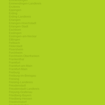
Emmendingen
Emmendingen-Landkreis
Enzkreis
Eppingen
Erding
Erding-Landkreis
Erlangen
Erlangen-Hoechstadt
Erlangen-Stadt
Eschborn
Esslingen
Esslingen-am-Neckar
Ettlingen
Fellbach
Filderstadt
Floersheim
Forchheim
Forchheim-Oberfranken
Frankenthal
Frankfurt
Frankfurt-am-Main
Frankfurt-Main
Freiburg
Freiburg-im-Breisgau
Freising
Freising-Landkreis
Freudenstadt
Freudenstadt-Landkreis
Freyung-Grafenau
Friedberg-Bayern
Friedberg-Hessen
Friedrichsdorf