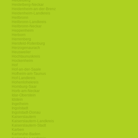
Heidelberg
Heidelberg-Neckar
Heidenheim-an-der-Brenz
Heidenheim-Landkreis
Heilbronn
Heilbronn-Landkreis
Heilbronn-Neckar
Heppenheim
Herborn
Herrenberg
Hersfeld-Rotenburg
Herzogenaurach
Heusweiler
Hochtaunuskreis
Hockenheim
Hof
Hof-an-der-Saale
Hofheim-am-Taunus
Hof-Landkreis
Hohenlohekreis
Homburg-Saar
Horb-am-Neckar
Idar-Oberstein
Idstein
Ingelheim
Ingolstadt
Ingolstadt-Donau
Kaiserslautern
Kaiserslautern-Landkreis
Kaiserslautern-Stadt
Karben
Karlsruhe-Baden