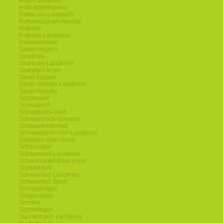
Roth-Landkreis
Roth-Mittelfranken
Rottal-Inn-Landkreis
Rottenburg-am-Neckar
Rottweil
Rottweil-Landkreis
Ruesselsheim
Saarbruecken
Saarlouis
Saarlouis-Landkreis
Saarpfalz-Kreis
Sankt-Ingbert
Sankt-Wendel-Landkreis
Sankt-Wendel
Schorndorf
Schwabach
Schwabach-Stadt
Schwaebisch-Gmuend
Schwaebisch-Hall
Schwaebisch-Hall-Landkreis
Schwalm-Eder-Kreis
Schwandorf
Schwandorf-Landkreis
Schwarzwald-Baar-Kreis
Schweinfurt
Schweinfurt-Landkreis
Schweinfurt-Stadt
Schwetzingen
Seligenstadt
Senden
Sigmaringen
Sigmaringen-Landkreis