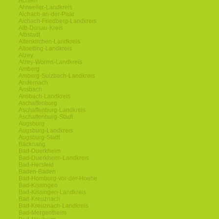
Achern
Ahrweiler-Landkreis
Aichach-an-der-Paar
Aichach-Friedberg-Landkreis
Alb-Donau-Kreis
Albstadt
Altenkirchen-Landkreis
Altoetting-Landkreis
Alzey
Alzey-Worms-Landkreis
Amberg
Amberg-Sulzbach-Landkreis
Andernach
Ansbach
Ansbach-Landkreis
Aschaffenburg
Aschaffenburg-Landkreis
Aschaffenburg-Stadt
Augsburg
Augsburg-Landkreis
Augsburg-Stadt
Backnang
Bad-Duerkheim
Bad-Duerkheim-Landkreis
Bad-Hersfeld
Baden-Baden
Bad-Homburg-vor-der-Hoehe
Bad-Kissingen
Bad-Kissingen-Landkreis
Bad-Kreuznach
Bad-Kreuznach-Landkreis
Bad-Mergentheim