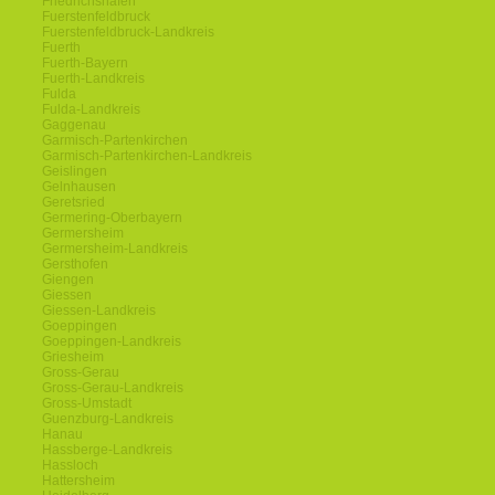
Friedrichshafen
Fuerstenfeldbruck
Fuerstenfeldbruck-Landkreis
Fuerth
Fuerth-Bayern
Fuerth-Landkreis
Fulda
Fulda-Landkreis
Gaggenau
Garmisch-Partenkirchen
Garmisch-Partenkirchen-Landkreis
Geislingen
Gelnhausen
Geretsried
Germering-Oberbayern
Germersheim
Germersheim-Landkreis
Gersthofen
Giengen
Giessen
Giessen-Landkreis
Goeppingen
Goeppingen-Landkreis
Griesheim
Gross-Gerau
Gross-Gerau-Landkreis
Gross-Umstadt
Guenzburg-Landkreis
Hanau
Hassberge-Landkreis
Hassloch
Hattersheim