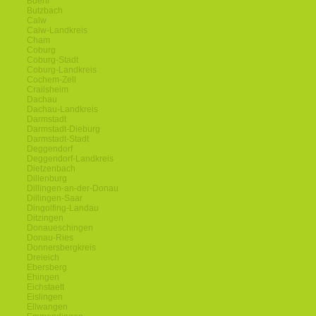
Buehl
Butzbach
Calw
Calw-Landkreis
Cham
Coburg
Coburg-Stadt
Coburg-Landkreis
Cochem-Zell
Crailsheim
Dachau
Dachau-Landkreis
Darmstadt
Darmstadt-Dieburg
Darmstadt-Stadt
Deggendorf
Deggendorf-Landkreis
Dietzenbach
Dillenburg
Dillingen-an-der-Donau
Dillingen-Saar
Dingolfing-Landau
Ditzingen
Donaueschingen
Donau-Ries
Donnersbergkreis
Dreieich
Ebersberg
Ehingen
Eichstaett
Eislingen
Ellwangen