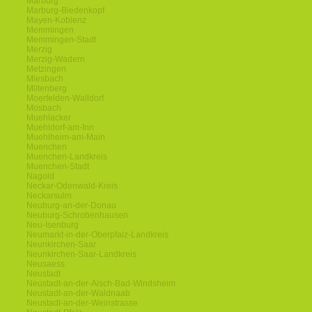
Marburg
Marburg-Biedenkopf
Mayen-Koblenz
Memmingen
Memmingen-Stadt
Merzig
Merzig-Wadern
Metzingen
Miesbach
Miltenberg
Moerfelden-Walldorf
Mosbach
Muehlacker
Muehldorf-am-Inn
Muehlheim-am-Main
Muenchen
Muenchen-Landkreis
Muenchen-Stadt
Nagold
Neckar-Odenwald-Kreis
Neckarsulm
Neuburg-an-der-Donau
Neuburg-Schrobenhausen
Neu-Isenburg
Neumarkt-in-der-Oberpfalz-Landkreis
Neunkirchen-Saar
Neunkirchen-Saar-Landkreis
Neusaess
Neustadt
Neustadt-an-der-Aisch-Bad-Windsheim
Neustadt-an-der-Waldnaab
Neustadt-an-der-Weinstrasse