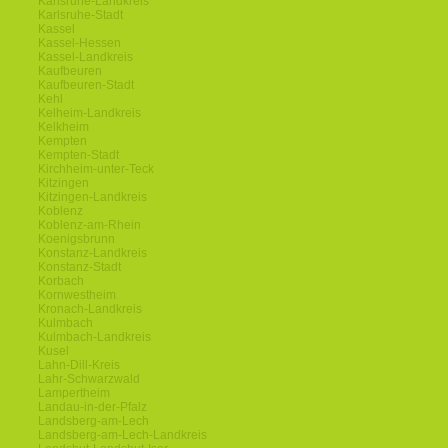
Karlsruhe-Landkreis
Karlsruhe-Stadt
Kassel
Kassel-Hessen
Kassel-Landkreis
Kaufbeuren
Kaufbeuren-Stadt
Kehl
Kelheim-Landkreis
Kelkheim
Kempten
Kempten-Stadt
Kirchheim-unter-Teck
Kitzingen
Kitzingen-Landkreis
Koblenz
Koblenz-am-Rhein
Koenigsbrunn
Konstanz-Landkreis
Konstanz-Stadt
Korbach
Kornwestheim
Kronach-Landkreis
Kulmbach
Kulmbach-Landkreis
Kusel
Lahn-Dill-Kreis
Lahr-Schwarzwald
Lampertheim
Landau-in-der-Pfalz
Landsberg-am-Lech
Landsberg-am-Lech-Landkreis