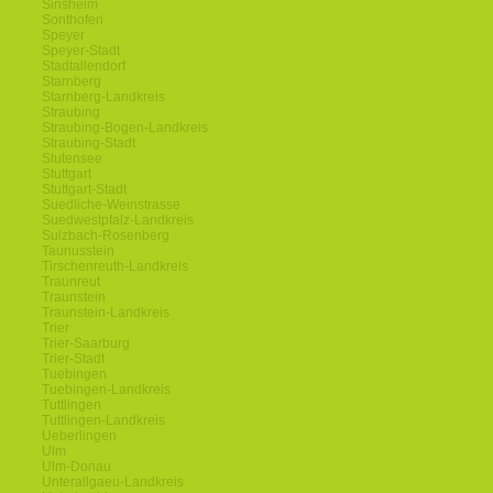
Sinsheim
Sonthofen
Speyer
Speyer-Stadt
Stadtallendorf
Starnberg
Starnberg-Landkreis
Straubing
Straubing-Bogen-Landkreis
Straubing-Stadt
Stutensee
Stuttgart
Stuttgart-Stadt
Suedliche-Weinstrasse
Suedwestpfalz-Landkreis
Sulzbach-Rosenberg
Taunusstein
Tirschenreuth-Landkreis
Traunreut
Traunstein
Traunstein-Landkreis
Trier
Trier-Saarburg
Trier-Stadt
Tuebingen
Tuebingen-Landkreis
Tuttlingen
Tuttlingen-Landkreis
Ueberlingen
Ulm
Ulm-Donau
Unterallgaeu-Landkreis