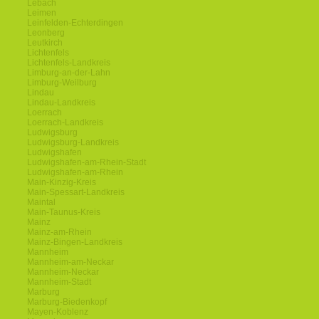
Lebach
Leimen
Leinfelden-Echterdingen
Leonberg
Leutkirch
Lichtenfels
Lichtenfels-Landkreis
Limburg-an-der-Lahn
Limburg-Weilburg
Lindau
Lindau-Landkreis
Loerrach
Loerrach-Landkreis
Ludwigsburg
Ludwigsburg-Landkreis
Ludwigshafen
Ludwigshafen-am-Rhein-Stadt
Ludwigshafen-am-Rhein
Main-Kinzig-Kreis
Main-Spessart-Landkreis
Maintal
Main-Taunus-Kreis
Mainz
Mainz-am-Rhein
Mainz-Bingen-Landkreis
Mannheim
Mannheim-am-Neckar
Mannheim-Neckar
Mannheim-Stadt
Marburg
Marburg-Biedenkopf
Mayen-Koblenz