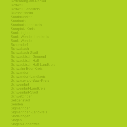
Rottenburg-am-Neckar
Rottweil
Rottweil-Landkreis
Ruesselsheim
Saarbruecken
Saarlouis
Saarlouis-Landkreis
Saarpfalz-Kreis
Sankt-Ingbert
Sankt-Wendel-Landkreis
Sankt-Wendel
Schorndorf
Schwabach
Schwabach-Stadt
Schwaebisch-Gmuend
Schwaebisch-Hall
Schwaebisch-Hall-Landkreis
Schwalm-Eder-Kreis
Schwandorf
Schwandorf-Landkreis
Schwarzwald-Baar-Kreis
Schweinfurt
Schweinfurt-Landkreis
Schweinfurt-Stadt
Schwetzingen
Seligenstadt
Senden
Sigmaringen
Sigmaringen-Landkreis
Sindelfingen
Singen
Singen-Hohentwiel