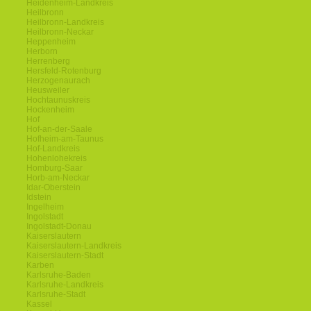
Heidenheim-Landkreis
Heilbronn
Heilbronn-Landkreis
Heilbronn-Neckar
Heppenheim
Herborn
Herrenberg
Hersfeld-Rotenburg
Herzogenaurach
Heusweiler
Hochtaunuskreis
Hockenheim
Hof
Hof-an-der-Saale
Hofheim-am-Taunus
Hof-Landkreis
Hohenlohekreis
Homburg-Saar
Horb-am-Neckar
Idar-Oberstein
Idstein
Ingelheim
Ingolstadt
Ingolstadt-Donau
Kaiserslautern
Kaiserslautern-Landkreis
Kaiserslautern-Stadt
Karben
Karlsruhe-Baden
Karlsruhe-Landkreis
Karlsruhe-Stadt
Kassel