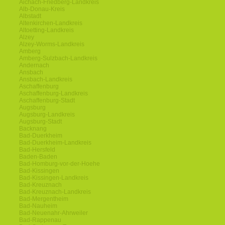
Aichach-Friedberg-Landkreis
Alb-Donau-Kreis
Albstadt
Altenkirchen-Landkreis
Altoetting-Landkreis
Alzey
Alzey-Worms-Landkreis
Amberg
Amberg-Sulzbach-Landkreis
Andernach
Ansbach
Ansbach-Landkreis
Aschaffenburg
Aschaffenburg-Landkreis
Aschaffenburg-Stadt
Augsburg
Augsburg-Landkreis
Augsburg-Stadt
Backnang
Bad-Duerkheim
Bad-Duerkheim-Landkreis
Bad-Hersfeld
Baden-Baden
Bad-Homburg-vor-der-Hoehe
Bad-Kissingen
Bad-Kissingen-Landkreis
Bad-Kreuznach
Bad-Kreuznach-Landkreis
Bad-Mergentheim
Bad-Nauheim
Bad-Neuenahr-Ahrweiler
Bad-Rappenau