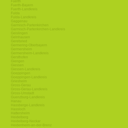
Fuerth
Fuerth-Bayern
Fuerth-Landkreis
Fulda
Fulda-Landkreis
Gaggenau
Garmisch-Partenkirchen
Garmisch-Partenkirchen-Landkreis
Geislingen
Gelnhausen
Geretsried
Germering-Oberbayern
Germersheim
Germersheim-Landkreis
Gersthofen
Giengen
Giessen
Giessen-Landkreis
Goeppingen
Goeppingen-Landkreis
Griesheim
Gross-Gerau
Gross-Gerau-Landkreis
Gross-Umstadt
Guenzburg-Landkreis
Hanau
Hassberge-Landkreis
Hassloch
Hattersheim
Heidelberg
Heidelberg-Neckar
Heidenheim-an-der-Brenz