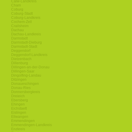
Calw-Landkreis
Cham
Coburg
Coburg-Stadt
Coburg-Landkreis
Cochem-Zell
Crailsheim
Dachau
Dachau-Landkreis
Darmstadt
Darmstadt-Dieburg
Darmstadt-Stadt
Deggendorf
Deggendorf-Landkreis
Dietzenbach
Dillenburg
Dillingen-an-der-Donau
Dillingen-Saar
Dingolfing-Landau
Ditzingen
Donaueschingen
Donau-Ries
Donnersbergkreis
Dreieich
Ebersberg
Ehingen
Eichstaett
Eislingen
Ellwangen
Emmendingen
Emmendingen-Landkreis
Enzkreis