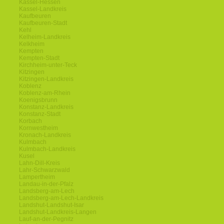
Kassel-Hessen
Kassel-Landkreis
Kaufbeuren
Kaufbeuren-Stadt
Kehl
Kelheim-Landkreis
Kelkheim
Kempten
Kempten-Stadt
Kirchheim-unter-Teck
Kitzingen
Kitzingen-Landkreis
Koblenz
Koblenz-am-Rhein
Koenigsbrunn
Konstanz-Landkreis
Konstanz-Stadt
Korbach
Kornwestheim
Kronach-Landkreis
Kulmbach
Kulmbach-Landkreis
Kusel
Lahn-Dill-Kreis
Lahr-Schwarzwald
Lampertheim
Landau-in-der-Pfalz
Landsberg-am-Lech
Landsberg-am-Lech-Landkreis
Landshut-Landshut-Isar
Landshut-Landkreis-Langen
Lauf-an-der-Pegnitz