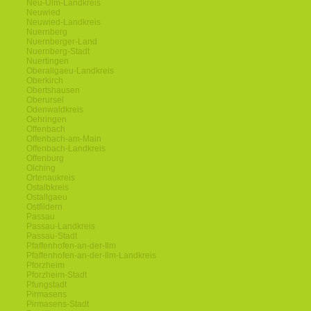
Neu-Ulm-Landkreis
Neuwied
Neuwied-Landkreis
Nuernberg
Nuernberger-Land
Nuernberg-Stadt
Nuertingen
Oberallgaeu-Landkreis
Oberkirch
Obertshausen
Oberursel
Odenwaldkreis
Oehringen
Offenbach
Offenbach-am-Main
Offenbach-Landkreis
Offenburg
Olching
Ortenaukreis
Ostalbkreis
Ostallgaeu
Ostfildern
Passau
Passau-Landkreis
Passau-Stadt
Pfaffenhofen-an-der-Ilm
Pfaffenhofen-an-der-Ilm-Landkreis
Pforzheim
Pforzheim-Stadt
Pfungstadt
Pirmasens
Pirmasens-Stadt