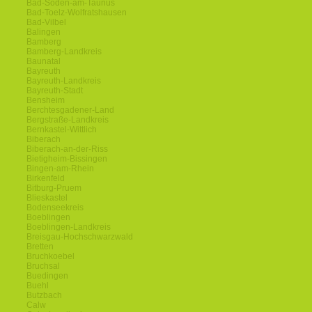
Bad-Soden-am-Taunus
Bad-Toelz-Wolfratshausen
Bad-Vilbel
Balingen
Bamberg
Bamberg-Landkreis
Baunatal
Bayreuth
Bayreuth-Landkreis
Bayreuth-Stadt
Bensheim
Berchtesgadener-Land
Bergstraße-Landkreis
Bernkastel-Wittlich
Biberach
Biberach-an-der-Riss
Bietigheim-Bissingen
Bingen-am-Rhein
Birkenfeld
Bitburg-Pruem
Blieskastel
Bodenseekreis
Boeblingen
Boeblingen-Landkreis
Breisgau-Hochschwarzwald
Bretten
Bruchkoebel
Bruchsal
Buedingen
Buehl
Butzbach
Calw