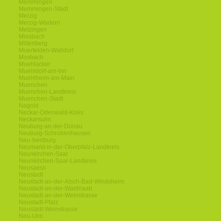
Memmingen
Memmingen-Stadt
Merzig
Merzig-Wadern
Metzingen
Miesbach
Miltenberg
Moerfelden-Walldorf
Mosbach
Muehlacker
Muehldorf-am-Inn
Muehlheim-am-Main
Muenchen
Muenchen-Landkreis
Muenchen-Stadt
Nagold
Neckar-Odenwald-Kreis
Neckarsulm
Neuburg-an-der-Donau
Neuburg-Schrobenhausen
Neu-Isenburg
Neumarkt-in-der-Oberpfalz-Landkreis
Neunkirchen-Saar
Neunkirchen-Saar-Landkreis
Neusaess
Neustadt
Neustadt-an-der-Aisch-Bad-Windsheim
Neustadt-an-der-Waldnaab
Neustadt-an-der-Weinstrasse
Neustadt-Pfalz
Neustadt-Weinstrasse
Neu-Ulm