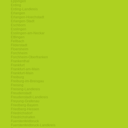
Eppingen
Erding
Erding-Landkreis
Erlangen
Erlangen-Hoechstadt
Erlangen-Stadt
Eschborn
Esslingen
Esslingen-am-Neckar
Ettlingen
Fellbach
Filderstadt
Floersheim
Forchheim
Forchheim-Oberfranken
Frankenthal
Frankfurt
Frankfurt-am-Main
Frankfurt-Main
Freiburg
Freiburg-im-Breisgau
Freising
Freising-Landkreis
Freudenstadt
Freudenstadt-Landkreis
Freyung-Grafenau
Friedberg-Bayern
Friedberg-Hessen
Friedrichsdorf
Friedrichshafen
Fuerstenfeldbruck
Fuerstenfeldbruck-Landkreis