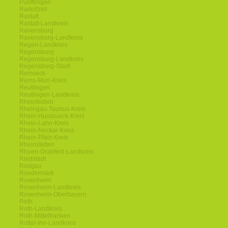
Puettlingen
Radolfzell
Rastatt
Rastatt-Landkreis
Ravensburg
Ravensburg-Landkreis
Regen-Landkreis
Regensburg
Regensburg-Landkreis
Regensburg-Stadt
Remseck
Rems-Murr-Kreis
Reutlingen
Reutlingen-Landkreis
Rheinfelden
Rheingau-Taunus-Kreis
Rhein-Hunsrueck-Kreis
Rhein-Lahn-Kreis
Rhein-Neckar-Kreis
Rhein-Pfalz-Kreis
Rheinstetten
Rhoen-Grabfeld-Landkreis
Riedstadt
Rodgau
Roedermark
Rosenheim
Rosenheim-Landkreis
Rosenheim-Oberbayern
Roth
Roth-Landkreis
Roth-Mittelfranken
Rottal-Inn-Landkreis