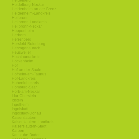
Heidelberg
Heidelberg-Neckar
Heidenheim-an-der-Brenz
Heidenheim-Landkreis
Heilbronn
Heilbronn-Landkreis
Heilbronn-Neckar
Heppenheim
Herborn
Herrenberg
Hersfeld-Rotenburg
Herzogenaurach
Heusweiler
Hochtaunuskreis
Hockenheim
Hof
Hof-an-der-Saale
Hofheim-am-Taunus
Hof-Landkreis
Hohenlohekreis
Homburg-Saar
Horb-am-Neckar
Idar-Oberstein
Idstein
Ingelheim
Ingolstadt
Ingolstadt-Donau
Kaiserslautern
Kaiserslautern-Landkreis
Kaiserslautern-Stadt
Karben
Karlsruhe-Baden