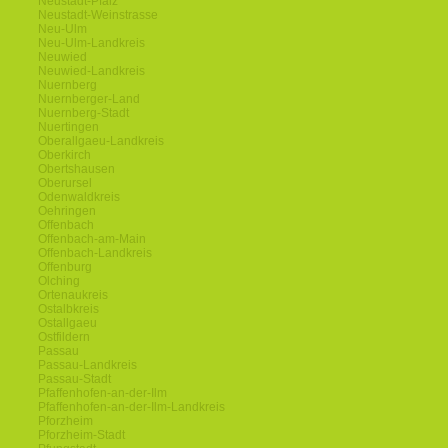
Neustadt-Pfalz
Neustadt-Weinstrasse
Neu-Ulm
Neu-Ulm-Landkreis
Neuwied
Neuwied-Landkreis
Nuernberg
Nuernberger-Land
Nuernberg-Stadt
Nuertingen
Oberallgaeu-Landkreis
Oberkirch
Obertshausen
Oberursel
Odenwaldkreis
Oehringen
Offenbach
Offenbach-am-Main
Offenbach-Landkreis
Offenburg
Olching
Ortenaukreis
Ostalbkreis
Ostallgaeu
Ostfildern
Passau
Passau-Landkreis
Passau-Stadt
Pfaffenhofen-an-der-Ilm
Pfaffenhofen-an-der-Ilm-Landkreis
Pforzheim
Pforzheim-Stadt