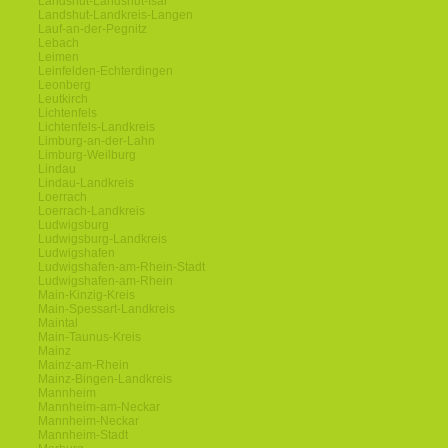
Landshut-Landshut-Isar
Landshut-Landkreis-Langen
Lauf-an-der-Pegnitz
Lebach
Leimen
Leinfelden-Echterdingen
Leonberg
Leutkirch
Lichtenfels
Lichtenfels-Landkreis
Limburg-an-der-Lahn
Limburg-Weilburg
Lindau
Lindau-Landkreis
Loerrach
Loerrach-Landkreis
Ludwigsburg
Ludwigsburg-Landkreis
Ludwigshafen
Ludwigshafen-am-Rhein-Stadt
Ludwigshafen-am-Rhein
Main-Kinzig-Kreis
Main-Spessart-Landkreis
Maintal
Main-Taunus-Kreis
Mainz
Mainz-am-Rhein
Mainz-Bingen-Landkreis
Mannheim
Mannheim-am-Neckar
Mannheim-Neckar
Mannheim-Stadt