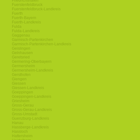
Friedrichshafen
Fuerstenfeldbruck
Fuerstenfeldbruck-Landkreis
Fuerth
Fuerth-Bayern
Fuerth-Landkreis
Fulda
Fulda-Landkreis
Gaggenau
Garmisch-Partenkirchen
Garmisch-Partenkirchen-Landkreis
Geislingen
Gelnhausen
Geretsried
Germering-Oberbayern
Germersheim
Germersheim-Landkreis
Gersthofen
Giengen
Giessen
Giessen-Landkreis
Goeppingen
Goeppingen-Landkreis
Griesheim
Gross-Gerau
Gross-Gerau-Landkreis
Gross-Umstadt
Guenzburg-Landkreis
Hanau
Hassberge-Landkreis
Hassloch
Hattersheim