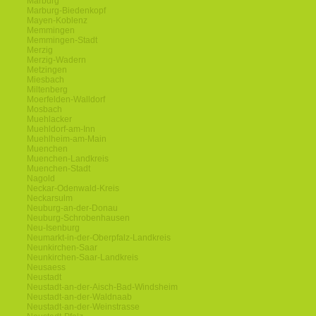
Marburg
Marburg-Biedenkopf
Mayen-Koblenz
Memmingen
Memmingen-Stadt
Merzig
Merzig-Wadern
Metzingen
Miesbach
Miltenberg
Moerfelden-Walldorf
Mosbach
Muehlacker
Muehldorf-am-Inn
Muehlheim-am-Main
Muenchen
Muenchen-Landkreis
Muenchen-Stadt
Nagold
Neckar-Odenwald-Kreis
Neckarsulm
Neuburg-an-der-Donau
Neuburg-Schrobenhausen
Neu-Isenburg
Neumarkt-in-der-Oberpfalz-Landkreis
Neunkirchen-Saar
Neunkirchen-Saar-Landkreis
Neusaess
Neustadt
Neustadt-an-der-Aisch-Bad-Windsheim
Neustadt-an-der-Waldnaab
Neustadt-an-der-Weinstrasse