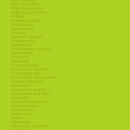
Roth-Landkreis
Roth-Mittelfranken
Rottal-Inn-Landkreis
Rottenburg-am-Neckar
Rottweil
Rottweil-Landkreis
Ruesselsheim
Saarbruecken
Saarlouis
Saarlouis-Landkreis
Saarpfalz-Kreis
Sankt-Ingbert
Sankt-Wendel-Landkreis
Sankt-Wendel
Schorndorf
Schwabach
Schwabach-Stadt
Schwaebisch-Gmuend
Schwaebisch-Hall
Schwaebisch-Hall-Landkreis
Schwalm-Eder-Kreis
Schwandorf
Schwandorf-Landkreis
Schwarzwald-Baar-Kreis
Schweinfurt
Schweinfurt-Landkreis
Schweinfurt-Stadt
Schwetzingen
Seligenstadt
Senden
Sigmaringen
Sigmaringen-Landkreis