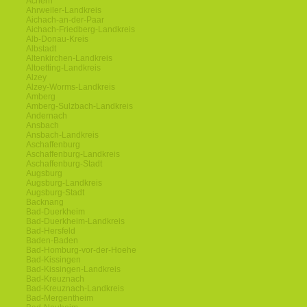
Achern
Ahrweiler-Landkreis
Aichach-an-der-Paar
Aichach-Friedberg-Landkreis
Alb-Donau-Kreis
Albstadt
Altenkirchen-Landkreis
Altoetting-Landkreis
Alzey
Alzey-Worms-Landkreis
Amberg
Amberg-Sulzbach-Landkreis
Andernach
Ansbach
Ansbach-Landkreis
Aschaffenburg
Aschaffenburg-Landkreis
Aschaffenburg-Stadt
Augsburg
Augsburg-Landkreis
Augsburg-Stadt
Backnang
Bad-Duerkheim
Bad-Duerkheim-Landkreis
Bad-Hersfeld
Baden-Baden
Bad-Homburg-vor-der-Hoehe
Bad-Kissingen
Bad-Kissingen-Landkreis
Bad-Kreuznach
Bad-Kreuznach-Landkreis
Bad-Mergentheim