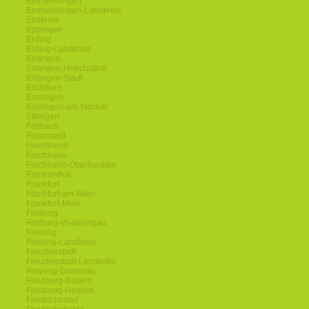
Emmendingen
Emmendingen-Landkreis
Enzkreis
Eppingen
Erding
Erding-Landkreis
Erlangen
Erlangen-Hoechstadt
Erlangen-Stadt
Eschborn
Esslingen
Esslingen-am-Neckar
Ettlingen
Fellbach
Filderstadt
Floersheim
Forchheim
Forchheim-Oberfranken
Frankenthal
Frankfurt
Frankfurt-am-Main
Frankfurt-Main
Freiburg
Freiburg-im-Breisgau
Freising
Freising-Landkreis
Freudenstadt
Freudenstadt-Landkreis
Freyung-Grafenau
Friedberg-Bayern
Friedberg-Hessen
Friedrichsdorf