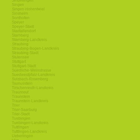
Sindelfingen
Singen
Singen-Hohentwiel
Sinsheim
Sonthofen
Speyer
Speyer-Stadt
Stadtallendorf
Starnberg
Starnberg-Landkreis
Straubing
Straubing-Bogen-Landkreis
Straubing-Stadt
Stutensee
Stuttgart
Stuttgart-Stadt
Suedliche-Weinstrasse
Suedwestpfalz-Landkreis
Sulzbach-Rosenberg
Taunusstein
Tirschenreuth-Landkreis
Traunreut
Traunstein
Traunstein-Landkreis
Trier
Trier-Saarburg
Trier-Stadt
Tuebingen
Tuebingen-Landkreis
Tuttlingen
Tuttlingen-Landkreis
Ueberlingen