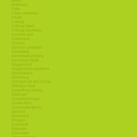
Buehl
Butzbach
Calw
Calw-Landkreis
Cham
Coburg
Coburg-Stadt
Coburg-Landkreis
Cochem-Zell
Crailsheim
Dachau
Dachau-Landkreis
Darmstadt
Darmstadt-Dieburg
Darmstadt-Stadt
Deggendorf
Deggendorf-Landkreis
Dietzenbach
Dillenburg
Dillingen-an-der-Donau
Dillingen-Saar
Dingolfing-Landau
Ditzingen
Donaueschingen
Donau-Ries
Donnersbergkreis
Dreieich
Ebersberg
Ehingen
Eichstaett
Eislingen
Ellwangen