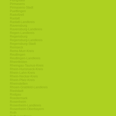
Pfungstadt
Pirmasens
Pirmasens-Stadt
Puettlingen
Radolfzell
Rastatt
Rastatt-Landkreis
Ravensburg
Ravensburg-Landkreis
Regen-Landkreis
Regensburg
Regensburg-Landkreis
Regensburg-Stadt
Remseck
Rems-Murr-Kreis
Reutlingen
Reutlingen-Landkreis
Rheinfelden
Rheingau-Taunus-Kreis
Rhein-Hunsrueck-Kreis
Rhein-Lahn-Kreis
Rhein-Neckar-Kreis
Rhein-Pfalz-Kreis
Rheinstetten
Rhoen-Grabfeld-Landkreis
Riedstadt
Rodgau
Roedermark
Rosenheim
Rosenheim-Landkreis
Rosenheim-Oberbayern
Roth