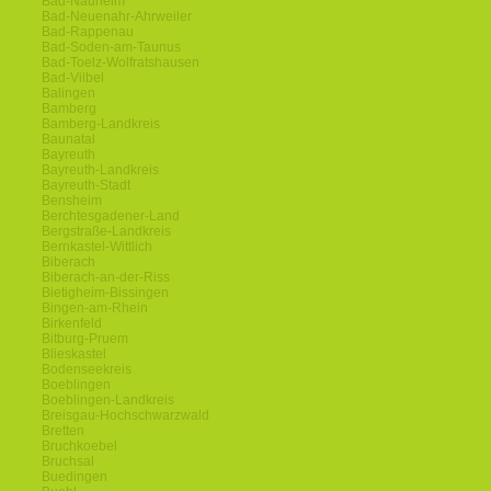
Bad-Nauheim
Bad-Neuenahr-Ahrweiler
Bad-Rappenau
Bad-Soden-am-Taunus
Bad-Toelz-Wolfratshausen
Bad-Vilbel
Balingen
Bamberg
Bamberg-Landkreis
Baunatal
Bayreuth
Bayreuth-Landkreis
Bayreuth-Stadt
Bensheim
Berchtesgadener-Land
Bergstraße-Landkreis
Bernkastel-Wittlich
Biberach
Biberach-an-der-Riss
Bietigheim-Bissingen
Bingen-am-Rhein
Birkenfeld
Bitburg-Pruem
Blieskastel
Bodenseekreis
Boeblingen
Boeblingen-Landkreis
Breisgau-Hochschwarzwald
Bretten
Bruchkoebel
Bruchsal
Buedingen