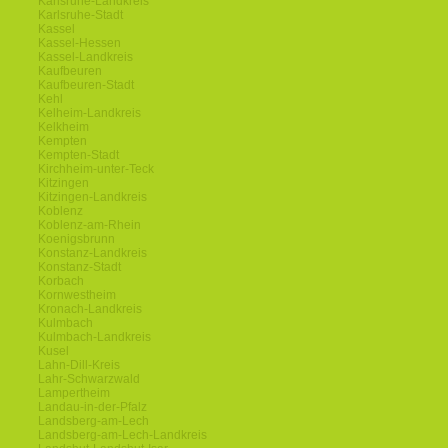
Karlsruhe-Landkreis
Karlsruhe-Stadt
Kassel
Kassel-Hessen
Kassel-Landkreis
Kaufbeuren
Kaufbeuren-Stadt
Kehl
Kelheim-Landkreis
Kelkheim
Kempten
Kempten-Stadt
Kirchheim-unter-Teck
Kitzingen
Kitzingen-Landkreis
Koblenz
Koblenz-am-Rhein
Koenigsbrunn
Konstanz-Landkreis
Konstanz-Stadt
Korbach
Kornwestheim
Kronach-Landkreis
Kulmbach
Kulmbach-Landkreis
Kusel
Lahn-Dill-Kreis
Lahr-Schwarzwald
Lampertheim
Landau-in-der-Pfalz
Landsberg-am-Lech
Landsberg-am-Lech-Landkreis