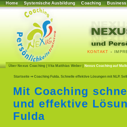
Home
Systemische Ausbildung
Coaching
Business
KONTAKT
-
IMPR
Über Nexus Coaching
|
Vita Matthias Weber
|
Nexus Coaching auf Mall
Startseite
⇒ Coaching Fulda. Schnelle effektive Lösungen mit NLP. Se
Mit Coaching schne
und effektive Lösu
Fulda