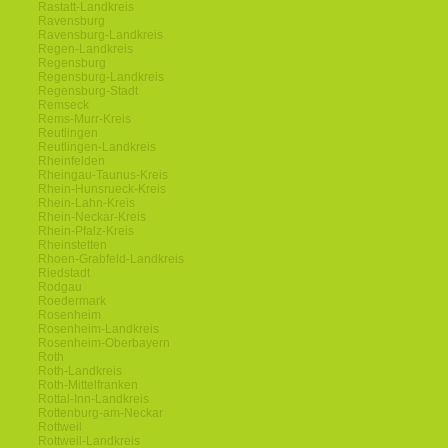
Rastatt-Landkreis
Ravensburg
Ravensburg-Landkreis
Regen-Landkreis
Regensburg
Regensburg-Landkreis
Regensburg-Stadt
Remseck
Rems-Murr-Kreis
Reutlingen
Reutlingen-Landkreis
Rheinfelden
Rheingau-Taunus-Kreis
Rhein-Hunsrueck-Kreis
Rhein-Lahn-Kreis
Rhein-Neckar-Kreis
Rhein-Pfalz-Kreis
Rheinstetten
Rhoen-Grabfeld-Landkreis
Riedstadt
Rodgau
Roedermark
Rosenheim
Rosenheim-Landkreis
Rosenheim-Oberbayern
Roth
Roth-Landkreis
Roth-Mittelfranken
Rottal-Inn-Landkreis
Rottenburg-am-Neckar
Rottweil
Rottweil-Landkreis