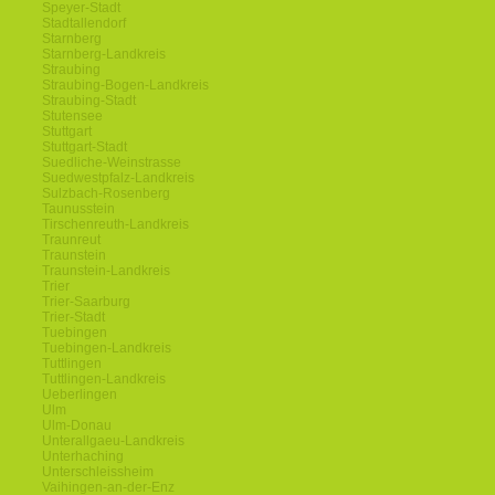
Speyer-Stadt
Stadtallendorf
Starnberg
Starnberg-Landkreis
Straubing
Straubing-Bogen-Landkreis
Straubing-Stadt
Stutensee
Stuttgart
Stuttgart-Stadt
Suedliche-Weinstrasse
Suedwestpfalz-Landkreis
Sulzbach-Rosenberg
Taunusstein
Tirschenreuth-Landkreis
Traunreut
Traunstein
Traunstein-Landkreis
Trier
Trier-Saarburg
Trier-Stadt
Tuebingen
Tuebingen-Landkreis
Tuttlingen
Tuttlingen-Landkreis
Ueberlingen
Ulm
Ulm-Donau
Unterallgaeu-Landkreis
Unterhaching
Unterschleissheim
Vaihingen-an-der-Enz