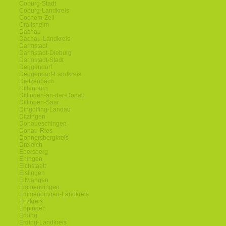
Coburg-Stadt
Coburg-Landkreis
Cochem-Zell
Crailsheim
Dachau
Dachau-Landkreis
Darmstadt
Darmstadt-Dieburg
Darmstadt-Stadt
Deggendorf
Deggendorf-Landkreis
Dietzenbach
Dillenburg
Dillingen-an-der-Donau
Dillingen-Saar
Dingolfing-Landau
Ditzingen
Donaueschingen
Donau-Ries
Donnersbergkreis
Dreieich
Ebersberg
Ehingen
Eichstaett
Eislingen
Ellwangen
Emmendingen
Emmendingen-Landkreis
Enzkreis
Eppingen
Erding
Erding-Landkreis