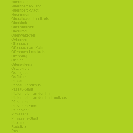
Nuernberg
Nuernberger-Land
Nuernberg-Stadt
Nuertingen
Oberallgaeu-Landkreis
Oberkirch
Obertshausen
Oberursel
Odenwaldkreis
Oehringen
Offenbach
Offenbach-am-Main
Offenbach-Landkreis
Offenburg
Olching
Ortenaukreis
Ostalbkreis
Ostallgaeu
Ostfildern
Passau
Passau-Landkreis
Passau-Stadt
Pfaffenhofen-an-der-Ilm
Pfaffenhofen-an-der-Ilm-Landkreis
Pforzheim
Pforzheim-Stadt
Pfungstadt
Pirmasens
Pirmasens-Stadt
Puettlingen
Radolfzell
Rastatt