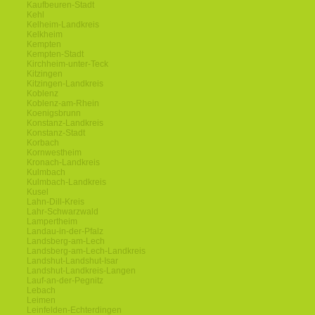
Kaufbeuren-Stadt
Kehl
Kelheim-Landkreis
Kelkheim
Kempten
Kempten-Stadt
Kirchheim-unter-Teck
Kitzingen
Kitzingen-Landkreis
Koblenz
Koblenz-am-Rhein
Koenigsbrunn
Konstanz-Landkreis
Konstanz-Stadt
Korbach
Kornwestheim
Kronach-Landkreis
Kulmbach
Kulmbach-Landkreis
Kusel
Lahn-Dill-Kreis
Lahr-Schwarzwald
Lampertheim
Landau-in-der-Pfalz
Landsberg-am-Lech
Landsberg-am-Lech-Landkreis
Landshut-Landshut-Isar
Landshut-Landkreis-Langen
Lauf-an-der-Pegnitz
Lebach
Leimen
Leinfelden-Echterdingen