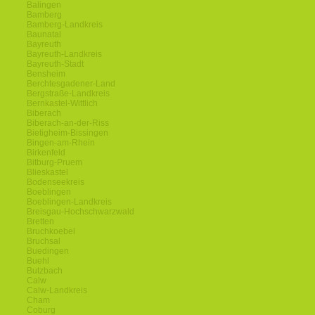
Balingen
Bamberg
Bamberg-Landkreis
Baunatal
Bayreuth
Bayreuth-Landkreis
Bayreuth-Stadt
Bensheim
Berchtesgadener-Land
Bergstraße-Landkreis
Bernkastel-Wittlich
Biberach
Biberach-an-der-Riss
Bietigheim-Bissingen
Bingen-am-Rhein
Birkenfeld
Bitburg-Pruem
Blieskastel
Bodenseekreis
Boeblingen
Boeblingen-Landkreis
Breisgau-Hochschwarzwald
Bretten
Bruchkoebel
Bruchsal
Buedingen
Buehl
Butzbach
Calw
Calw-Landkreis
Cham
Coburg