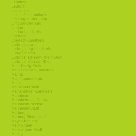
Leonberg
Leutkirch
Lichtenfels
Lichtenfels-Landkreis
Limburg-an-der-Lahn
Limburg-Weilburg
Lindau
Lindau-Landkreis
Loerrach
Loerrach-Landkreis
Ludwigsburg
Ludwigsburg-Landkreis
Ludwigshafen
Ludwigshafen-am-Rhein-Stadt
Ludwigshafen-am-Rhein
Main-Kinzig-Kreis
Main-Spessart-Landkreis
Maintal
Main-Taunus-Kreis
Mainz
Mainz-am-Rhein
Mainz-Bingen-Landkreis
Mannheim
Mannheim-am-Neckar
Mannheim-Neckar
Mannheim-Stadt
Marburg
Marburg-Biedenkopf
Mayen-Koblenz
Memmingen
Memmingen-Stadt
Merzig