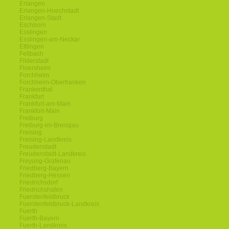
Erlangen
Erlangen-Hoechstadt
Erlangen-Stadt
Eschborn
Esslingen
Esslingen-am-Neckar
Ettlingen
Fellbach
Filderstadt
Floersheim
Forchheim
Forchheim-Oberfranken
Frankenthal
Frankfurt
Frankfurt-am-Main
Frankfurt-Main
Freiburg
Freiburg-im-Breisgau
Freising
Freising-Landkreis
Freudenstadt
Freudenstadt-Landkreis
Freyung-Grafenau
Friedberg-Bayern
Friedberg-Hessen
Friedrichsdorf
Friedrichshafen
Fuerstenfeldbruck
Fuerstenfeldbruck-Landkreis
Fuerth
Fuerth-Bayern
Fuerth-Landkreis