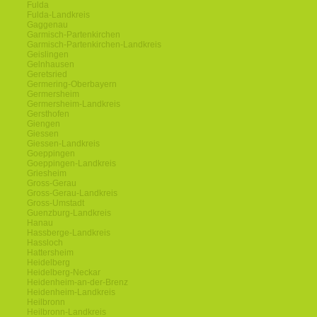
Fulda
Fulda-Landkreis
Gaggenau
Garmisch-Partenkirchen
Garmisch-Partenkirchen-Landkreis
Geislingen
Gelnhausen
Geretsried
Germering-Oberbayern
Germersheim
Germersheim-Landkreis
Gersthofen
Giengen
Giessen
Giessen-Landkreis
Goeppingen
Goeppingen-Landkreis
Griesheim
Gross-Gerau
Gross-Gerau-Landkreis
Gross-Umstadt
Guenzburg-Landkreis
Hanau
Hassberge-Landkreis
Hassloch
Hattersheim
Heidelberg
Heidelberg-Neckar
Heidenheim-an-der-Brenz
Heidenheim-Landkreis
Heilbronn
Heilbronn-Landkreis