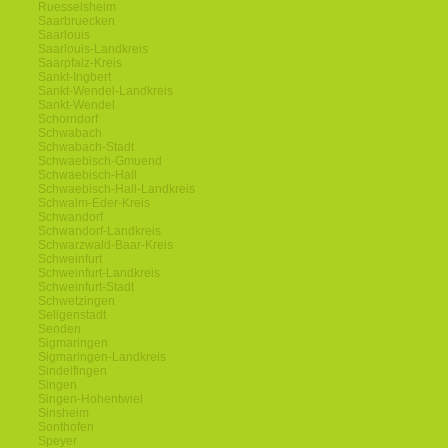
Ruesselsheim
Saarbruecken
Saarlouis
Saarlouis-Landkreis
Saarpfalz-Kreis
Sankt-Ingbert
Sankt-Wendel-Landkreis
Sankt-Wendel
Schorndorf
Schwabach
Schwabach-Stadt
Schwaebisch-Gmuend
Schwaebisch-Hall
Schwaebisch-Hall-Landkreis
Schwalm-Eder-Kreis
Schwandorf
Schwandorf-Landkreis
Schwarzwald-Baar-Kreis
Schweinfurt
Schweinfurt-Landkreis
Schweinfurt-Stadt
Schwetzingen
Seligenstadt
Senden
Sigmaringen
Sigmaringen-Landkreis
Sindelfingen
Singen
Singen-Hohentwiel
Sinsheim
Sonthofen
Speyer