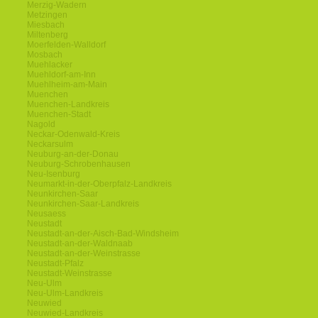
Merzig-Wadern
Metzingen
Miesbach
Miltenberg
Moerfelden-Walldorf
Mosbach
Muehlacker
Muehldorf-am-Inn
Muehlheim-am-Main
Muenchen
Muenchen-Landkreis
Muenchen-Stadt
Nagold
Neckar-Odenwald-Kreis
Neckarsulm
Neuburg-an-der-Donau
Neuburg-Schrobenhausen
Neu-Isenburg
Neumarkt-in-der-Oberpfalz-Landkreis
Neunkirchen-Saar
Neunkirchen-Saar-Landkreis
Neusaess
Neustadt
Neustadt-an-der-Aisch-Bad-Windsheim
Neustadt-an-der-Waldnaab
Neustadt-an-der-Weinstrasse
Neustadt-Pfalz
Neustadt-Weinstrasse
Neu-Ulm
Neu-Ulm-Landkreis
Neuwied
Neuwied-Landkreis