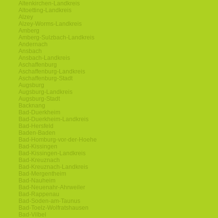
Altenkirchen-Landkreis
Altoetting-Landkreis
Alzey
Alzey-Worms-Landkreis
Amberg
Amberg-Sulzbach-Landkreis
Andernach
Ansbach
Ansbach-Landkreis
Aschaffenburg
Aschaffenburg-Landkreis
Aschaffenburg-Stadt
Augsburg
Augsburg-Landkreis
Augsburg-Stadt
Backnang
Bad-Duerkheim
Bad-Duerkheim-Landkreis
Bad-Hersfeld
Baden-Baden
Bad-Homburg-vor-der-Hoehe
Bad-Kissingen
Bad-Kissingen-Landkreis
Bad-Kreuznach
Bad-Kreuznach-Landkreis
Bad-Mergentheim
Bad-Nauheim
Bad-Neuenahr-Ahrweiler
Bad-Rappenau
Bad-Soden-am-Taunus
Bad-Toelz-Wolfratshausen
Bad-Vilbel