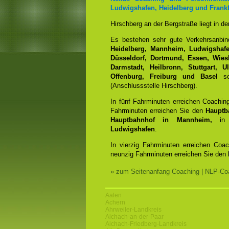
Ludwigshafen, Heidelberg und Frankf
Hirschberg an der Bergstraße liegt in d
Es bestehen sehr gute Verkehrsanbi
Heidelberg, Mannheim, Ludwigshafen
Düsseldorf, Dortmund, Essen, Wiesb
Darmstadt, Heilbronn, Stuttgart, 
Offenburg, Freiburg und Basel
sow
(Anschlussstelle Hirschberg).
In fünf Fahrminuten erreichen Coachin
Fahrminuten erreichen Sie den
Hauptb
Hauptbahnhof in Mannheim,
in 
Ludwigshafen
.
In vierzig Fahrminuten erreichen Coa
neunzig Fahrminuten erreichen Sie den
» zum Seitenanfang Coaching | NLP-Coa
Aalen
Achern
Ahrweiler-Landkreis
Aichach-an-der-Paar
Aichach-Friedberg-Landkreis