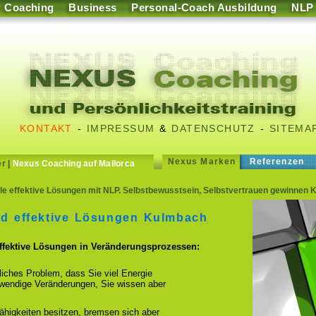
Coaching
Business
Personal-Coach Ausbildung
NLP
KONTAKT
-
IMPRESSUM
&
DATENSCHUTZ
-
SITEMA
Nexus Marken
Referenzen
er
|
Nexus Coaching auf Mallorca
e effektive Lösungen mit NLP. Selbstbewusstsein, Selbstvertrauen gewinnen 
nd effektive Lösungen Kulmbach
effektive Lösungen in Veränderungsprozessen:
fliches Problem, dass Sie viel Energie
otwendige Veränderungen, Sie wissen aber
ähigkeiten besitzen, bremsen sich aber