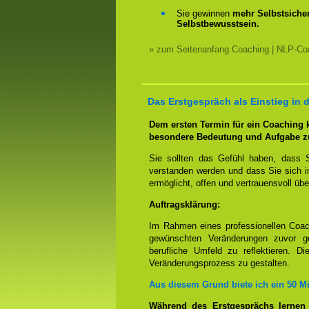
Sie gewinnen
mehr Selbstsicher
Selbstbewusstsein.
» zum Seitenanfang Coaching | NLP-Coa
Das Erstgespräch als Einstieg in
Dem ersten Termin für ein Coaching
besondere Bedeutung und Aufgabe z
Sie sollten das Gefühl haben, dass 
verstanden werden und dass Sie sich i
ermöglicht, offen und vertrauensvoll übe
Auftragsklärung:
Im Rahmen eines professionellen Coac
gewünschten Veränderungen zuvor ge
berufliche Umfeld zu reflektieren. D
Veränderungsprozess zu gestalten.
Aus diesem Grund biete ich ein 50 M
Während des Erstgesprächs lernen