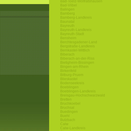
Bad-Toelz-Wolfratshausen
Bad-Vilbel
Balingen
Bamberg
Bamberg-Landkreis
Baunatal
Bayreuth
Bayreuth-Landkreis
Bayreuth-Stadt
Bensheim
Berchtesgadener-Land
Bergstraße-Landkreis
Bernkastel-Wittlich
Biberach
Biberach-an-der-Riss
Bietigheim-Bissingen
Bingen-am-Rhein
Birkenfeld
Bitburg-Pruem
Blieskastel
Bodenseekreis
Boeblingen
Boeblingen-Landkreis
Breisgau-Hochschwarzwald
Bretten
Bruchkoebel
Bruchsal
Buedingen
Buehl
Butzbach
Calw
Calw-Landkreis