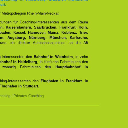
urt.
er Metropolregion Rhein-Main-Neckar.
ndungen für Coaching-Interessenten aus dem Raum
, Kaiserslautern, Saarbrücken, Frankfurt, Köln,
aden, Kassel, Hannover, Mainz, Koblenz, Trier,
Ulm, Augsburg, Nürnberg, München, Karlsruhe,
ie ein direkter Autobahnanschluss an die A5
g-Interessenten den
Bahnhof in Weinheim
, in zehn
ahnhof in Heidelberg
, in fünfzehn Fahrminuten den
zwanzig Fahrminuten den
Hauptbahnhof in
ching-Interessenten den
Flughafen in Frankfurt.
In
Flughafen in Stuttgart.
ching | Privates Coaching