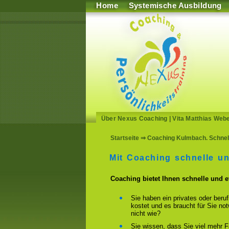
Home
Systemische Ausbildung
Über Nexus Coaching
|
Vita Matthias Web
Startseite
⇒ Coaching Kulmbach. Schnell
Mit Coaching schnelle u
Coaching bietet Ihnen schnelle und 
Sie haben ein privates oder beru
kostet und es braucht für Sie n
nicht wie?
Sie wissen, dass Sie viel mehr F