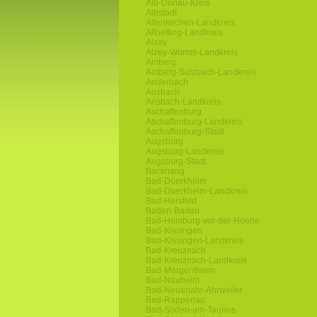
Alb-Donau-Kreis
Albstadt
Altenkirchen-Landkreis
Altoetting-Landkreis
Alzey
Alzey-Worms-Landkreis
Amberg
Amberg-Sulzbach-Landkreis
Andernach
Ansbach
Ansbach-Landkreis
Aschaffenburg
Aschaffenburg-Landkreis
Aschaffenburg-Stadt
Augsburg
Augsburg-Landkreis
Augsburg-Stadt
Backnang
Bad-Duerkheim
Bad-Duerkheim-Landkreis
Bad-Hersfeld
Baden-Baden
Bad-Homburg-vor-der-Hoehe
Bad-Kissingen
Bad-Kissingen-Landkreis
Bad-Kreuznach
Bad-Kreuznach-Landkreis
Bad-Mergentheim
Bad-Nauheim
Bad-Neuenahr-Ahrweiler
Bad-Rappenau
Bad-Soden-am-Taunus