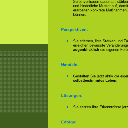
Selbstvertrauen dauerhaft stärke
und hinderliche Muster auf, damit
erarbeiten konkrete Maßnahmen,
können.
Perspektiven:
Sie erlernen, Ihre Stärken und F
erreichen bewusste Veränderungen
augenblicklich
die eigenen Forts
Handeln:
Gestalten Sie jetzt aktiv die eig
selbstbestimmtes Leben.
Lösungen:
Sie setzen Ihre Erkenntnisse jet
Erfolge: