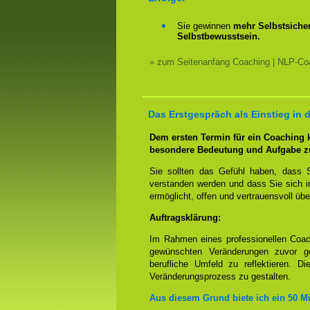
Sie gewinnen
mehr Selbstsicher
Selbstbewusstsein.
» zum Seitenanfang Coaching | NLP-Coa
Das Erstgespräch als Einstieg in 
Dem ersten Termin für ein Coaching
besondere Bedeutung und Aufgabe z
Sie sollten das Gefühl haben, dass 
verstanden werden und dass Sie sich i
ermöglicht, offen und vertrauensvoll übe
Auftragsklärung:
Im Rahmen eines professionellen Coac
gewünschten Veränderungen zuvor ge
berufliche Umfeld zu reflektieren. D
Veränderungsprozess zu gestalten.
Aus diesem Grund biete ich ein 50 M