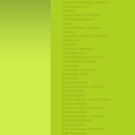
Aichach-Friedberg-Landkreis
Alb-Donau-Kreis
Albstadt
Altenkirchen-Landkreis
Altoetting-Landkreis
Alzey
Alzey-Worms-Landkreis
Amberg
Amberg-Sulzbach-Landkreis
Andernach
Ansbach
Ansbach-Landkreis
Aschaffenburg
Aschaffenburg-Landkreis
Aschaffenburg-Stadt
Augsburg
Augsburg-Landkreis
Augsburg-Stadt
Backnang
Bad-Duerkheim
Bad-Duerkheim-Landkreis
Bad-Hersfeld
Baden-Baden
Bad-Homburg-vor-der-Hoehe
Bad-Kissingen
Bad-Kissingen-Landkreis
Bad-Kreuznach
Bad-Kreuznach-Landkreis
Bad-Mergentheim
Bad-Nauheim
Bad-Neuenahr-Ahrweiler
Bad-Rappenau