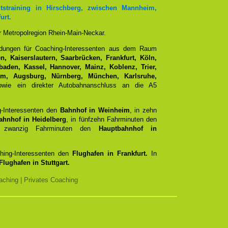
tstraining in Hirschberg, zwischen Mannheim,
urt.
er Metropolregion Rhein-Main-Neckar.
ndungen für Coaching-Interessenten aus dem Raum
, Kaiserslautern, Saarbrücken, Frankfurt, Köln,
aden, Kassel, Hannover, Mainz, Koblenz, Trier,
Ulm, Augsburg, Nürnberg, München, Karlsruhe,
ie ein direkter Autobahnanschluss an die A5
g-Interessenten den
Bahnhof in Weinheim
, in zehn
ahnhof in Heidelberg
, in fünfzehn Fahrminuten den
zwanzig Fahrminuten den
Hauptbahnhof in
ching-Interessenten den
Flughafen in Frankfurt.
In
Flughafen in Stuttgart.
ching | Privates Coaching