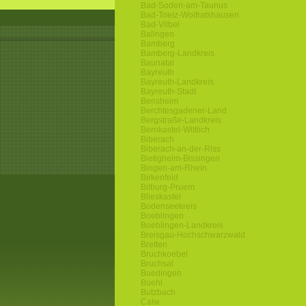
Bad-Soden-am-Taunus
Bad-Toelz-Wolfratshausen
Bad-Vilbel
Balingen
Bamberg
Bamberg-Landkreis
Baunatal
Bayreuth
Bayreuth-Landkreis
Bayreuth-Stadt
Bensheim
Berchtesgadener-Land
Bergstraße-Landkreis
Bernkastel-Wittlich
Biberach
Biberach-an-der-Riss
Bietigheim-Bissingen
Bingen-am-Rhein
Birkenfeld
Bitburg-Pruem
Blieskastel
Bodenseekreis
Boeblingen
Boeblingen-Landkreis
Breisgau-Hochschwarzwald
Bretten
Bruchkoebel
Bruchsal
Buedingen
Buehl
Butzbach
Calw