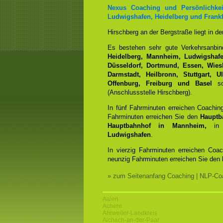
Nexus Coaching und Persönlichkei
Ludwigshafen, Heidelberg und Frankf
Hirschberg an der Bergstraße liegt in d
Es bestehen sehr gute Verkehrsanbi
Heidelberg, Mannheim, Ludwigshafen
Düsseldorf, Dortmund, Essen, Wiesb
Darmstadt, Heilbronn, Stuttgart, 
Offenburg, Freiburg und Basel
sow
(Anschlussstelle Hirschberg).
In fünf Fahrminuten erreichen Coachin
Fahrminuten erreichen Sie den
Hauptb
Hauptbahnhof in Mannheim,
in 
Ludwigshafen
.
In vierzig Fahrminuten erreichen Coa
neunzig Fahrminuten erreichen Sie den
» zum Seitenanfang Coaching | NLP-Coa
Aalen
Achern
Ahrweiler-Landkreis
Aichach-an-der-Paar