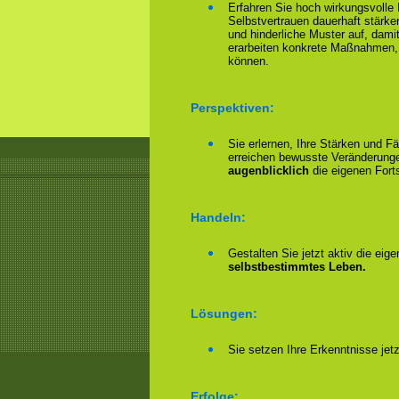
Erfahren Sie hoch wirkungsvolle
Selbstvertrauen dauerhaft stärke
und hinderliche Muster auf, damit
erarbeiten konkrete Maßnahmen,
können.
Perspektiven:
Sie erlernen, Ihre Stärken und F
erreichen bewusste Veränderungen
augenblicklich
die eigenen Forts
Handeln:
Gestalten Sie jetzt aktiv die eig
selbstbestimmtes Leben.
Lösungen:
Sie setzen Ihre Erkenntnisse jet
Erfolge: