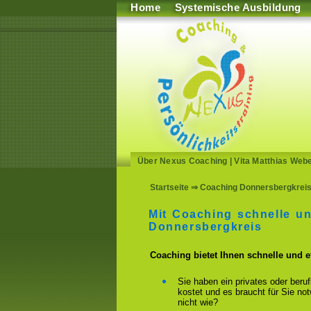
Home
Systemische Ausbildung
Über Nexus Coaching
|
Vita Matthias Web
Startseite
⇒ Coaching Donnersbergkreis. 
Mit Coaching schnelle u
Donnersbergkreis
Coaching bietet Ihnen schnelle und 
Sie haben ein privates oder beru
kostet und es braucht für Sie n
nicht wie?