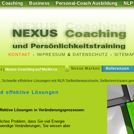
Coaching
Business
Personal-Coach Ausbildung
NLP
KONTAKT
-
IMPRESSUM
&
DATENSCHUTZ
-
SITEMA
Nexus Marken
Referenzen
er
|
Nexus Coaching auf Mallorca
Schnelle effektive Lösungen mit NLP. Selbstbewusstsein, Selbstvertrauen ge
nd effektive Lösungen
effektive Lösungen in Veränderungsprozessen:
fliches Problem, dass Sie viel Energie
otwendige Veränderungen, Sie wissen aber